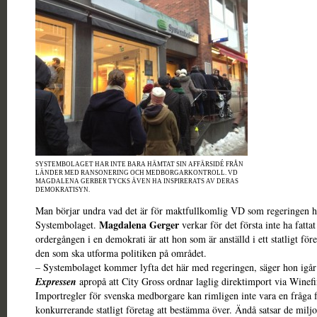
SYSTEMBOLAGET HAR INTE BARA HÄMTAT SIN AFFÄRSIDÉ FRÅN
LÄNDER MED RANSONERING OCH MEDBORGARKONTROLL. VD
MAGDALENA GERBER TYCKS ÄVEN HA INSPIRERATS AV DERAS
DEMOKRATISYN.
Man börjar undra vad det är för maktfullkomlig VD som regeringen har
Magdalena Gerger
Systembolaget.
verkar för det första inte ha fattat
ordergången i en demokrati är att hon som är anställd i ett statligt före
den som ska utforma politiken på området.
– Systembolaget kommer lyfta det här med regeringen, säger hon igå
Expressen
apropå att City Gross ordnar laglig direktimport via Winefi
Importregler för svenska medborgare kan rimligen inte vara en fråga f
konkurrerande statligt företag att bestämma över. Ändå satsar de milj