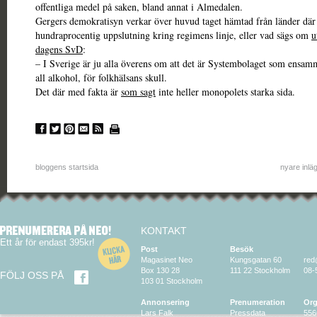
offentliga medel på saken, bland annat i Almedalen.
Gergers demokratisyn verkar över huvud taget hämtad från länder där 
hundraprocentig uppslutning kring regimens linje, eller vad sägs om
u
dagens SvD
:
– I Sverige är ju alla överens om att det är Systembolaget som ensamm
all alkohol, för folkhälsans skull.
Det där med fakta är
som sagt
inte heller monopolets starka sida.
bloggens startsida
nyare inlä
KONTAKT
Ett år för endast 395kr!
Post
Besök
Magasinet Neo
Kungsgatan 60
red
Box 130 28
111 22 Stockholm
08-
FÖLJ OSS PÅ
103 01 Stockholm
Annonsering
Prenumeration
Org
Lars Falk
Pressdata
556