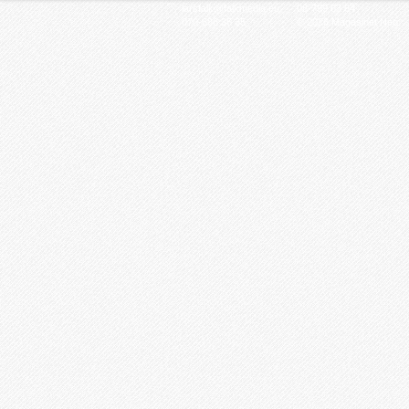
larsfalk@falkmedia.eu
08-799 63 64
070-686 35 35
© 2026 Magasinet Neo