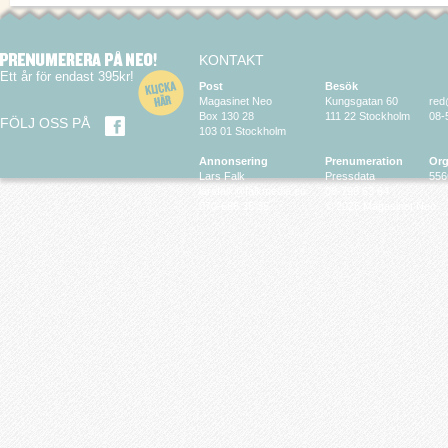
KONTAKT
Ett år för endast 395kr!
Post
Besök
Magasinet Neo
Kungsgatan 60
red
Box 130 28
111 22 Stockholm
08-
FÖLJ OSS PÅ
103 01 Stockholm
Annonsering
Prenumeration
Org
Lars Falk
Pressdata
556
larsfalk@falkmedia.eu
08-799 63 64
070-686 35 35
© 2026 Magasinet Neo