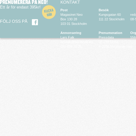
KONTAKT
Ett år för endast 395kr!
Post
Besök
Magasinet Neo
Kungsgatan 60
red
Box 130 28
111 22 Stockholm
08-
FÖLJ OSS PÅ
103 01 Stockholm
Annonsering
Prenumeration
Org
Lars Falk
Pressdata
556
larsfalk@falkmedia.eu
08-799 63 64
070-686 35 35
© 2026 Magasinet Neo