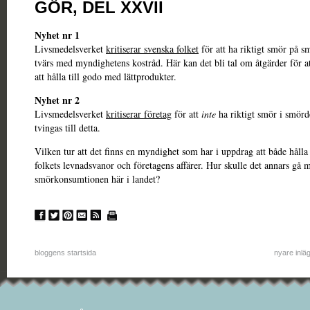
GÖR, DEL XXVII
Nyhet nr 1
Livsmedelsverket
kritiserar svenska folket
för att ha riktigt smör på s
tvärs med myndighetens kostråd. Här kan det bli tal om åtgärder för at
att hålla till godo med lättprodukter.
Nyhet nr 2
Livsmedelsverket
kritiserar företag
för att
inte
ha riktigt smör i smör
tvingas till detta.
Vilken tur att det finns en myndighet som har i uppdrag att både hålla
folkets levnadsvanor och företagens affärer. Hur skulle det annars gå 
smörkonsumtionen här i landet?
bloggens startsida
nyare inlä