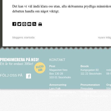
Det kan vi väl ändå klara oss utan, alla skötsamma prydliga människor
debatten handla om något viktigt.
bloggens startsida
nyare inlä
KONTAKT
Ett år för endast 395kr!
Post
Besök
Magasinet Neo
Kungsgatan 60
red
Box 130 28
111 22 Stockholm
08-
FÖLJ OSS PÅ
103 01 Stockholm
Annonsering
Prenumeration
Org
Lars Falk
Pressdata
556
larsfalk@falkmedia.eu
08-799 63 64
070-686 35 35
© 2026 Magasinet Neo