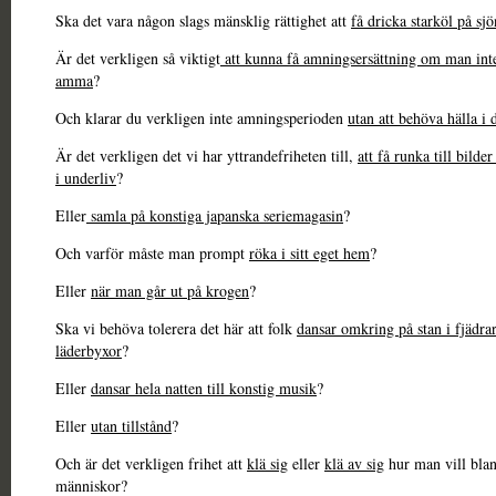
Ska det vara någon slags mänsklig rättighet att
få dricka starköl på sjö
Är det verkligen så viktigt
att kunna få amningsersättning om man inte
amma
?
Och klarar du verkligen inte amningsperioden
utan att behöva hälla i 
Är det verkligen det vi har yttrandefriheten till,
att få runka till bilde
i underliv
?
Eller
samla på konstiga japanska seriemagasin
?
Och varför måste man prompt
röka i sitt eget hem
?
Eller
när man går ut på krogen
?
Ska vi behöva tolerera det här att folk
dansar omkring på stan i fjädra
läderbyxor
?
Eller
dansar hela natten till konstig musik
?
Eller
utan tillstånd
?
Och är det verkligen frihet att
klä sig
eller
klä av sig
hur man vill bla
människor?