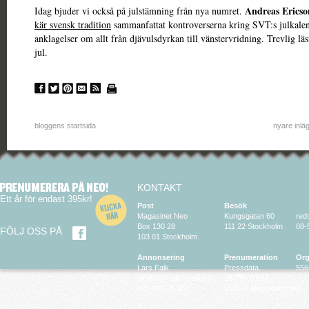
Andreas Ericso
Idag bjuder vi också på julstämning från nya numret.
kär svensk tradition
sammanfattat kontroverserna kring SVT:s julkale
anklagelser om allt från djävulsdyrkan till vänstervridning. Trevlig l
jul.
bloggens startsida
nyare inlä
KONTAKT
Ett år för endast 395kr!
Post
Besök
Magasinet Neo
Kungsgatan 60
red
Box 130 28
111 22 Stockholm
08-
FÖLJ OSS PÅ
103 01 Stockholm
Annonsering
Prenumeration
Org
Lars Falk
Pressdata
556
larsfalk@falkmedia.eu
08-799 63 64
070-686 35 35
© 2026 Magasinet Neo