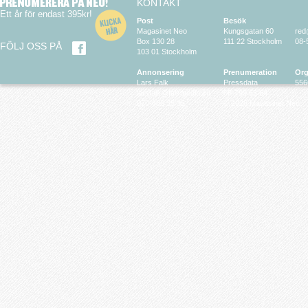
KONTAKT
Ett år för endast 395kr!
Post
Besök
Magasinet Neo
Kungsgatan 60
red
Box 130 28
111 22 Stockholm
08-
FÖLJ OSS PÅ
103 01 Stockholm
Annonsering
Prenumeration
Org
Lars Falk
Pressdata
556
larsfalk@falkmedia.eu
08-799 63 64
070-686 35 35
© 2026 Magasinet Neo