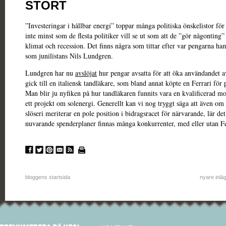
STORT
”Investeringar i hållbar energi” toppar många politiska önskelistor för
inte minst som de flesta politiker vill se ut som att de ”gör någonting”
klimat och recession. Det finns några som tittar efter var pengarna ha
som junilistans Nils Lundgren.
Lundgren har nu
avslöjat
hur pengar avsatta för att öka användandet av
gick till en italiensk tandläkare, som bland annat köpte en Ferrari för
Man blir ju nyfiken på hur tandläkaren funnits vara en kvalificerad mo
ett projekt om solenergi. Generellt kan vi nog tryggt säga att även om
slöseri meriterar en pole position i bidragsracet för närvarande, lär de
nuvarande spenderplaner finnas många konkurrenter, med eller utan Fe
bloggens startsida
nyare inlä