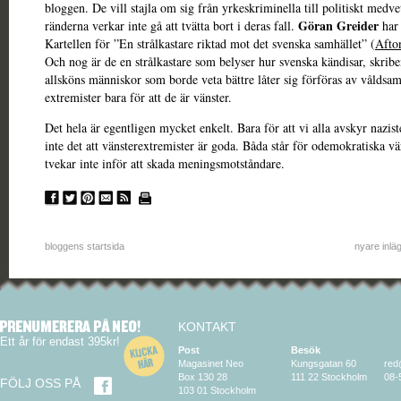
bloggen. De vill stajla om sig från yrkeskriminella till politiskt medv
Göran Greider
ränderna verkar inte gå att tvätta bort i deras fall.
har 
Kartellen för ”En strålkastare riktad mot det svenska samhället” (
Afto
Och nog är de en strålkastare som belyser hur svenska kändisar, skribe
allsköns människor som borde veta bättre låter sig förföras av vålds
extremister bara för att de är vänster.
Det hela är egentligen mycket enkelt. Bara för att vi alla avskyr nazist
inte det att vänsterextremister är goda. Båda står för odemokratiska v
tvekar inte inför att skada meningsmotståndare.
bloggens startsida
nyare inlä
KONTAKT
Ett år för endast 395kr!
Post
Besök
Magasinet Neo
Kungsgatan 60
red
Box 130 28
111 22 Stockholm
08-
FÖLJ OSS PÅ
103 01 Stockholm