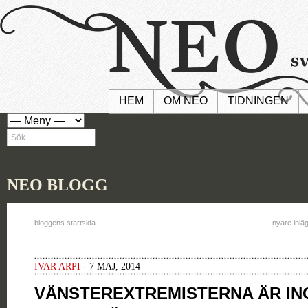
HEM
OM NEO
TIDNINGEN
NEO BLOGG
bloggens startsida
nyare inlä
IVAR ARPI
- 7 MAJ, 2014
VÄNSTEREXTREMISTERNA ÄR IN