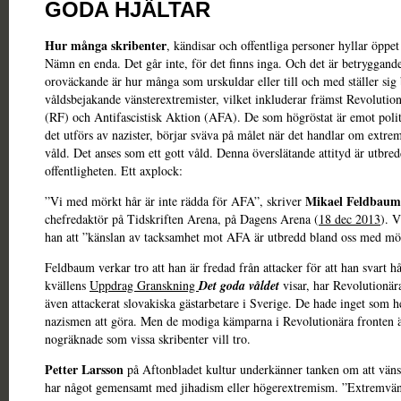
GODA HJÄLTAR
Hur många skribenter
, kändisar och offentliga personer hyllar öppet
Nämn en enda. Det går inte, för det finns inga. Och det är betryggand
oroväckande är hur många som urskuldar eller till och med ställer si
våldsbejakande vänsterextremister, vilket inkluderar främst Revolutio
(RF) och Antifascistisk Aktion (AFA). De som högröstat är emot polit
det utförs av nazister, börjar sväva på målet när det handlar om extre
våld. Det anses som ett gott våld. Denna överslätande attityd är utbred
offentligheten. Ett axplock:
Mikael Feldbaum
”Vi med mörkt hår är inte rädda för AFA”, skriver
chefredaktör på Tidskriften Arena, på Dagens Arena (
18 dec 2013
). V
han att ”känslan av tacksamhet mot AFA är utbredd bland oss med mö
Feldbaum verkar tro att han är fredad från attacker för att han svart 
kvällens
Uppdrag Granskning
Det goda våldet
visar, har Revolutionär
även attackerat slovakiska gästarbetare i Sverige. De hade inget som h
nazismen att göra. Men de modiga kämparna i Revolutionära fronten ä
nogräknade som vissa skribenter vill tro.
Petter Larsson
på Aftonbladet kultur underkänner tanken om att vän
har något gemensamt med jihadism eller högerextremism. ”Extremvänst