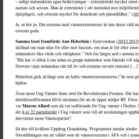
– enligt statsmaktens egna beskrivningar – extremistiskt mycket emot 
nazism och sexism. Man är extremister i sitt motstånd mot miljöförstö
djurplågeri, och extremt mycket för demokrati och jämställdhet.” (
16
Ja, ni hör ju. Det extrema med vänsterextremister är inte deras våld uta
extremt goda.
Samma teori framförde
Ann Heberlein
i Sydsvenskan (
20/12 2013
skillnad om man slåss för eller mot fascism, om man är för eller emot 
människors lika värde och rättigheter.” Och lite längre ned i samma te
”Här har vi alltså å ena sidan en grupp människor som faktiskt vill någ
försvara varje människas rätt till liv och existens oavsett etnicitet […]
Heberlein gick så långt som att kalla vänsterextremisterna (”de som gö
hjältar.
Även inom Ung Vänster finns stöd för Revolutionära Fronten. Där har
distriktsordföranden blivit uteslutna för att de öppet stödjer RF. Först a
Marcus Allard
var
som då var ordförande för Ung vänster i Örebro. 
det
8 av 22 partidistrikt
i Ung vänster som vill att uteslutningen upphä
återväxten inom Vänsterpartiet?
Så åter till kvällens Uppdrag Granskning. Programmet smular sönder
föreställningen om att våldet som de vänsterextrema i AFA och i synn