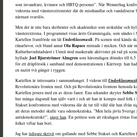
som invandrare, kvinnor och HBTQ-personer”. När Wennerhag konfr
videorna med vänsterextremister där de misshandlar och vandaliserar b
närmast svarslös.
Men det är inte bara skribenter och akademiker som urskuldar och hyl
vänsterextrema. I programmet visas årets Grammisgala, som sändes i
Kartellen framförde sin låt
Underklassmusik
. På scenen stod kända skå
Ola Rapace
rånarluvor, och bland annat
mimade i micken. Och när m
Kulturhuvudstadsåret i Umeå stod maskerade aktivister på rad på scen
Joel Bjurströmer Almgren
hyllade
som häromdagen dömdes till 6,5 å
för ett dråpförsök i samband med demonstrationen i Kärrtorp. han ha
en nazist två gånger i ryggen.
Kartellen är intressanta i sammanhanget. I videon till
Underklassmusi
Revolutionära fronten med. Och på Revolutionära frontens hemsida k
Sebbe S
Kartellen posera med en av deras fanor. Ena sekunder skryter
hur många slagsmål han själv varit i och att han är kompis med folk i
Stakset konfronteras med videorna där de tar till våld slår han ifrån s
att deras metoder skulle vara odemokratiska. ”Men hela jävla Sverige 
antidemokratiskt!”,
säger han
. En petitess som att riksdagen röstas fr
folket viftar han bort.
Jag har
tidigare skrivit
om gullande med Sebbe Stakset och Kartellen 