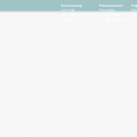
Annonsering
Prenumeration
Org
Lars Falk
Pressdata
556
larsfalk@falkmedia.eu
08-799 63 64
070-686 35 35
© 2026 Magasinet Neo