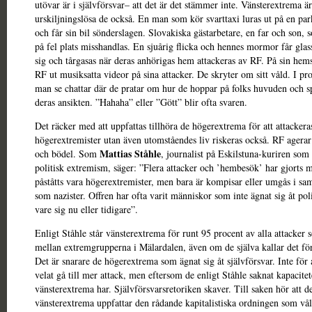
utövar är i självförsvar– att det är det stämmer inte. Vänsterextrema är
urskiljningslösa de också. En man som kör svarttaxi luras ut på en par
och får sin bil sönderslagen. Slovakiska gästarbetare, en far och son, 
på fel plats misshandlas. En sjuårig flicka och hennes mormor får glass
sig och tårgasas när deras anhörigas hem attackeras av RF. På sin hem
RF ut musiksatta videor på sina attacker. De skryter om sitt våld. I p
man se chattar där de pratar om hur de hoppar på folks huvuden och s
deras ansikten. ”Hahaha” eller ”Gött” blir ofta svaren.
Det räcker med att uppfattas tillhöra de högerextrema för att attackera
högerextremister utan även utomståendes liv riskeras också. RF agerar
Mattias Ståhle
och bödel. Som
, journalist på Eskilstuna-kuriren som
politisk extremism, säger: ”Flera attacker och ’hembesök’ har gjorts 
påståtts vara högerextremister, men bara är kompisar eller umgås i sa
som nazister. Offren har ofta varit människor som inte ägnat sig åt poli
vare sig nu eller tidigare”.
Enligt Ståhle står vänsterextrema för runt 95 procent av alla attacker 
mellan extremgrupperna i Mälardalen, även om de själva kallar det för
Det är snarare de högerextrema som ägnat sig åt självförsvar. Inte för a
velat gå till mer attack, men eftersom de enligt Ståhle saknat kapacite
vänsterextrema har. Självförsvarsretoriken skaver. Till saken hör att d
vänsterextrema uppfattar den rådande kapitalistiska ordningen som vå