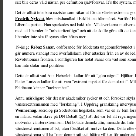
sätt blir deras våld nästan per definition självförsvar. It’s the system, 
Det är alltså inte bara nazister som råkar ut för de vänsterextremas god
Fredrik Nykvist
blev misshandlad i Eskilstuna häromåret. Varför? Ha
Liberala partiet. Han sparkades ned bakifrån. Våldsverkarna motiverad
med att liberaler är ”arbetarfientliga” och att de skulle göra allt de kan
liberaler inte ska få synas eller höras mer.
Rebaz Sanar
19-årige
, ordförande för Moderata ungdomsförbundet i 
går numera ständigt med överfallslarm efter attacker från en av de led
Revolutionära fronten. Frontfiguren har hotat Sanar om vad som ko
han inte slutar med politiken.
Detta är alltså vad Ann Heberlein kallar för att ”göra något”. Hjältar. 
Petter Larsson kallar för att vara ”extremt mycket för demokrati”. Mi
Feldbaum känner ”tacksamhet”.
Ännu märkligare blir det när akademiker rycker ut och försöker skyla
vänsterextremismen med ”forskning”. I Uppdrag granskning intervjua
Wennerhag
, sociolog på Södertörns högskola, som var en av fem for
en månad sedan skrev på DN Debatt (
5/4
) att det var fel att regeringen
motverka vänsterextremism. Det hotade demokratin, menade de. Inte
vänsterextremismen alltså, utan försöket att motverka den. Detta efte
vänsterextrema vill ha ”mer demokrati och bättre villkor för underor