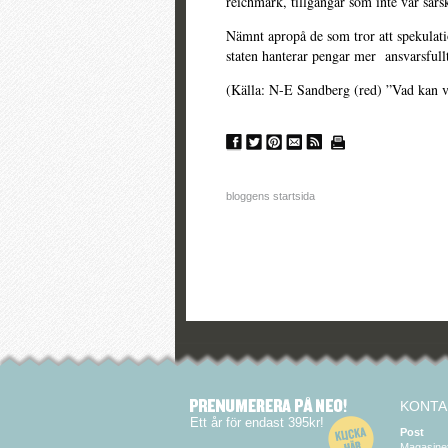
reichmark, tillgångar som inte var särsk
Nämnt apropå de som tror att spekulatio
staten hanterar pengar mer ansvarsfull
(Källa: N-E Sandberg (red) ”Vad kan v
bloggens startsida
KONTA
Ett år för endast 395kr!
Post
Magasine