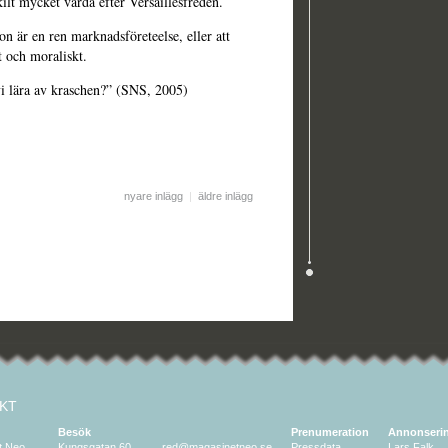
ilt mycket värda efter Versaillesfreden.
n är en ren marknadsföreteelse, eller att
t och moraliskt.
i lära av kraschen?” (SNS, 2005)
nyare inlägg
|
äldre inlägg
KT
Besök
Prenumeration
Annonseri
t Neo
Kungsgatan 60
red@magasinetneo.se
Pressdata
Lars Falk