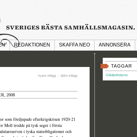
EN
REDAKTIONEN
SKAFFA NEO
ANNONSERA
TAGGAR
Glädjedödarna
nyare inlägg
|
äldre inlägg
R, 2008
ktor som fördjupade efterkrigskrisen 1920-21
r Moll trodde på tysk seger i första
lutareserven i tyska statsobligationer och