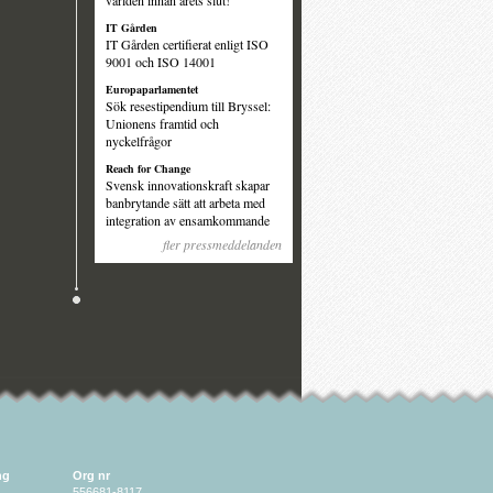
världen innan årets slut!
IT Gården
IT Gården certifierat enligt ISO
9001 och ISO 14001
Europaparlamentet
Sök resestipendium till Bryssel:
Unionens framtid och
nyckelfrågor
Reach for Change
Svensk innovationskraft skapar
banbrytande sätt att arbeta med
integration av ensamkommande
fler pressmeddelanden
ng
Org nr
556681-8117