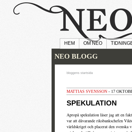
HEM
OM NEO
TIDNING
NEO BLOGG
bloggens startsida
MATTIAS SVENSSON
- 17 OKTOBE
SPEKULATION
Apropå spekulation läser jag att en fa
var att dåvarande riksbankschefen Vikto
världskriget och placerat den svenska va