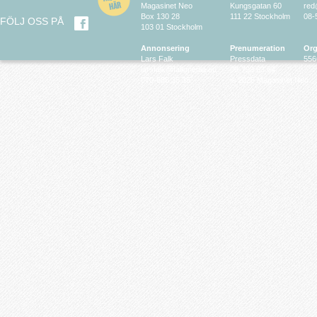
Magasinet Neo
Kungsgatan 60
red
Box 130 28
111 22 Stockholm
08-
FÖLJ OSS PÅ
103 01 Stockholm
Annonsering
Prenumeration
Org
Lars Falk
Pressdata
556
larsfalk@falkmedia.eu
08-799 63 64
070-686 35 35
© 2026 Magasinet Neo