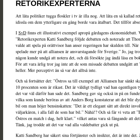
RETORIKEXPERTERNA
Att låta politiker tugga floskler i tv är illa nog. Att låta en så kallad r
idissla om dem ytterligare en gång borde vara åtalbart. Det tillför abso
I
SvD
finns ett illustrativt exempel apropå gårdagens ekonomidebatt. Vi
”Retorikexperten Katti Sandberg följde debatten och noterade att Tho
valde att spela på orättvisor han anser regeringen har skulden till. Nä
spelade mer på att alliansen är ansvarstagande för Sverige.” Jo, jag tror
någon kunde undgå att notera det, och då försökte jag ändå läsa en bo
För att vara ärlig tror jag inte att de som missade debatten undgått att
heller. Mer perceptivt än så var det alltså inte.
Och så fortsätter det: ”Östros sa till exempel att Alliansen har sänkt sk
10 procenten som är rikast. Det är väldigt tydligt vad han egentligen t
det var väl därför han sade det. Sandberg gav sig också in på en funde
vilka som kunde beröras av att Anders Borg konstaterar att det blir dyr
bil om man höjer bensinskatten: ”Det är ett elegant sätt att direkt invo
väljarkåren, i alla fall de som har bil.” Nähä!? Och så får vi veta att 
Östros en match i dag, helt klart.” vilket antas vara så fångande att det
Tänk, jag trodde att det var vad alla valdebatter gick ut på.
Katti Sandberg har säkert sina förtjänster och insikter, det är inte det. 