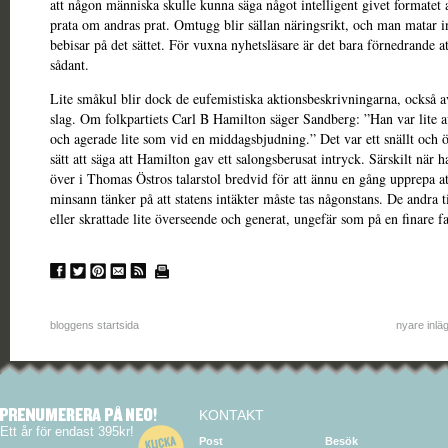
att någon människa skulle kunna säga något intelligent givet formatet 
prata om andras prat. Omtugg blir sällan näringsrikt, och man matar 
bebisar på det sättet. För vuxna nyhetsläsare är det bara förnedrande at
sådant.
Lite småkul blir dock de eufemistiska aktionsbeskrivningarna, också a
slag. Om folkpartiets Carl B Hamilton säger Sandberg: ”Han var lite 
och agerade lite som vid en middagsbjudning.” Det var ett snällt och 
sätt att säga att Hamilton gav ett salongsberusat intryck. Särskilt när 
över i Thomas Östros talarstol bredvid för att ännu en gång upprepa at
minsann tänker på att statens intäkter måste tas någonstans. De andra t
eller skrattade lite överseende och generat, ungefär som på en finare 
bloggens startsida
nyare inlä
KONTAKT
Ett år för endast 395kr!
Post
Besök