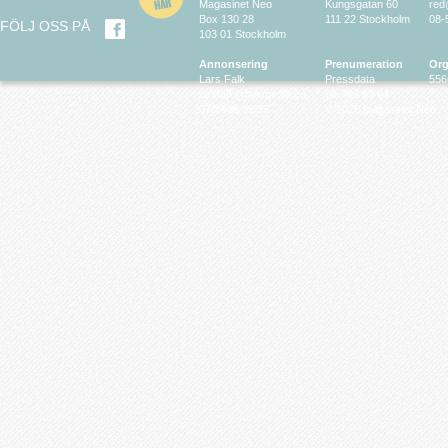
Magasinet Neo
Kungsgatan 60
red
Box 130 28
111 22 Stockholm
08-
FÖLJ OSS PÅ
103 01 Stockholm
Annonsering
Prenumeration
Org
Lars Falk
Pressdata
556
larsfalk@falkmedia.eu
08-799 63 64
070-686 35 35
© 2026 Magasinet Neo