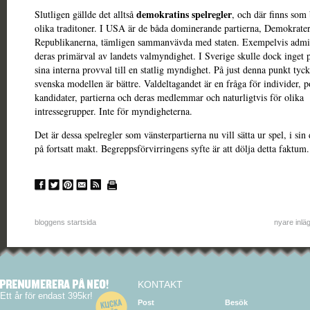
demokratins spelregler
Slutligen gällde det alltså
, och där finns som 
olika traditoner. I USA är de båda dominerande partierna, Demokrate
Republikanerna, tämligen sammanvävda med staten. Exempelvis admin
deras primärval av landets valmyndighet. I Sverige skulle dock inget p
sina interna provval till en statlig myndighet. På just denna punkt tyck
svenska modellen är bättre. Valdeltagandet är en fråga för individer, p
kandidater, partierna och deras medlemmar och naturligtvis för olika
intressegrupper. Inte för myndigheterna.
Det är dessa spelregler som vänsterpartierna nu vill sätta ur spel, i sin 
på fortsatt makt. Begreppsförvirringens syfte är att dölja detta faktum.
bloggens startsida
nyare inlä
KONTAKT
Ett år för endast 395kr!
Post
Besök