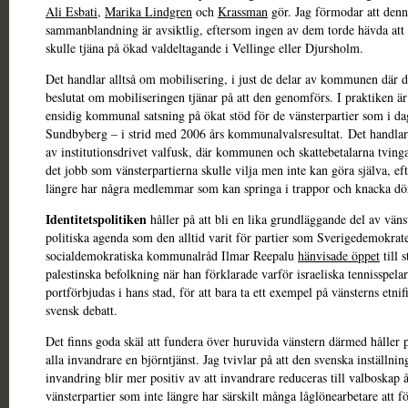
Ali Esbati
,
Marika Lindgren
och
Krassman
gör. Jag förmodar att den
sammanblandning är avsiktlig, eftersom ingen av dem torde hävda att 
skulle tjäna på ökad valdeltagande i Vellinge eller Djursholm.
Det handlar alltså om mobilisering, i just de delar av kommunen där d
beslutat om mobiliseringen tjänar på att den genomförs. I praktiken är
ensidig kommunal satsning på ökat stöd för de vänsterpartier som i da
Sundbyberg – i strid med 2006 års kommunalvalsresultat. Det handla
av institutionsdrivet valfusk, där kommunen och skattebetalarna tvinga
det jobb som vänsterpartierna skulle vilja men inte kan göra själva, ef
längre har några medlemmar som kan springa i trappor och knacka dö
Identitetspolitiken
håller på att bli en lika grundläggande del av väns
politiska agenda som den alltid varit för partier som Sverigedemokra
socialdemokratiska kommunalråd Ilmar Reepalu
hänvisade öppet
till 
palestinska befolkning när han förklarade varför israeliska tennisspela
portförbjudas i hans stad, för att bara ta ett exempel på vänsterns etnif
svensk debatt.
Det finns goda skäl att fundera över huruvida vänstern därmed håller p
alla invandrare en björntjänst. Jag tvivlar på att den svenska inställning
invandring blir mer positiv av att invandrare reduceras till valboskap å
vänsterpartier som inte längre har särskilt många låglönearbetare att för