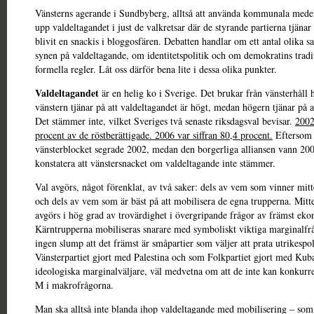
Vänsterns agerande i Sundbyberg, alltså att använda kommunala medel 
upp valdeltagandet i just de valkretsar där de styrande partierna tjänar 
blivit en snackis i bloggosfären. Debatten handlar om ett antal olika 
synen på valdeltagande, om identitetspolitik och om demokratins tradi
formella regler. Låt oss därför bena lite i dessa olika punkter.
Valdeltagandet
är en helig ko i Sverige. Det brukar från vänsterhåll h
vänstern tjänar på att valdeltagandet är högt, medan högern tjänar på at
Det stämmer inte, vilket Sveriges två senaste riksdagsval bevisar.
2002
procent av de röstberättigade. 2006 var siffran 80,4 procent.
Eftersom
vänsterblocket segrade 2002, medan den borgerliga alliansen vann 200
konstatera att vänstersnacket om valdeltagande inte stämmer.
Val avgörs, något förenklat, av två saker: dels av vem som vinner mit
och dels av vem som är bäst på att mobilisera de egna trupperna. Mitt
avgörs i hög grad av trovärdighet i övergripande frågor av främst eko
Kärntrupperna mobiliseras snarare med symboliskt viktiga marginalfrå
ingen slump att det främst är småpartier som väljer att prata utrikespol
Vänsterpartiet gjort med Palestina och som Folkpartiet gjort med Kub
ideologiska marginalväljare, väl medvetna om att de inte kan konkur
M i makrofrågorna.
Man ska alltså inte blanda ihop valdeltagande med mobilisering – so