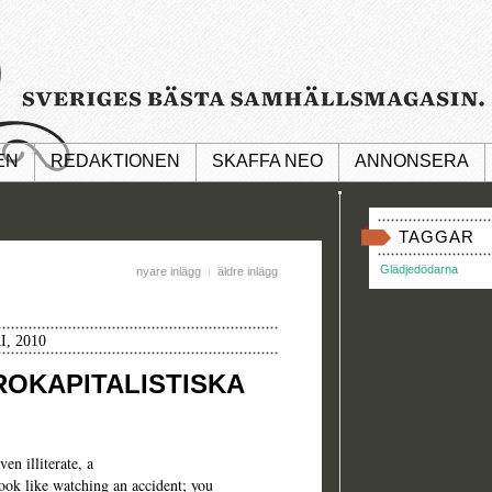
EN
REDAKTIONEN
SKAFFA NEO
ANNONSERA
TAGGAR
Glädjedödarna
nyare inlägg
|
äldre inlägg
, 2010
OKAPITALISTISKA
en illiterate, a
ook like watching an accident; you