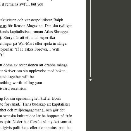
 it remains awful, but you
ktivisten och vänsterpolitikern Ralph
e us
för Reason Magazine. Den ska tydligen
n Rands kapitalistiska roman Atlas Shrugged
t
. Storyn är att ett antal superrika
öreningar på Wal-Mart eller spela in sånger
jörnar, ‘If It Takes Forever, I Will
t.’
att döma av recensionen att drabba många
er skriver om sin upplevelse med boken:
pend together will be
mething worth telling your
äsvärd recension.
g för sin egensinnighet. (Efter Boris
te förvånad.) Hans budskap att kapitalister
nhet och miljöengagemang, och gör det
m svenska kultursidor lär ha hoppats på från
ns spår. Nader har förstått så mycket som att
digtvis politikens eller ekonomins, som han