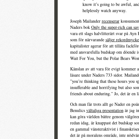
know it’s going to be awful, and
helplessly watch anyway.
Joseph Mailander
recenserar
konsumenta
Naders bok
Only the super-rich can sav
vara ett slags halvlitterärt svar på Ay
som för närvarande
säljer rekordmycke
kapitalister agerar för att tillåta fackf
med ansvarsfulla budskap om döende isb
Wait For You, but the Polar Bears Won’
Känslan av att vara för evigt kommer 
läsare under Naders 733 sidor. Mailand
”you’re thinking that these hours you s
insufferable and horrifying but also so
friends about enduring.” Jo, det är en l
Och man får trots allt ge Nader en poän
Benulics
vältaliga presentation
är jag in
kan göra världen bättre genom välgöre
redan idag, är knappast det budskap so
en gammal vänsteraktivist i finanskrise
det är på moralens område, inte nödvän