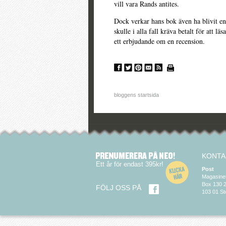
vill vara Rands antites.
Dock verkar hans bok även ha blivit en a
skulle i alla fall kräva betalt för att l
ett erbjudande om en recension.
bloggens startsida
KONTA
Ett år för endast 395kr!
Post
Magasine
Box 130 
FÖLJ OSS PÅ
103 01 S