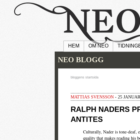
HEM
OM NEO
TIDNING
NEO BLOGG
bloggens startsida
MATTIAS SVENSSON
- 25 JANUARI
RALPH NADERS PR
ANTITES
Culturally, Nader is tone-deaf, ev
quality that makes reading his b