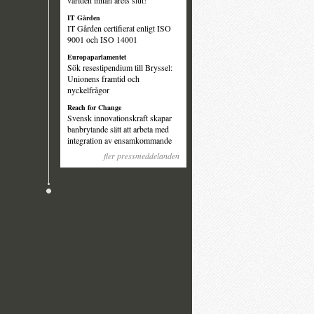
världen innan årets slut!
IT Gården
IT Gården certifierat enligt ISO
9001 och ISO 14001
Europaparlamentet
Sök resestipendium till Bryssel:
Unionens framtid och
nyckelfrågor
Reach for Change
Svensk innovationskraft skapar
banbrytande sätt att arbeta med
integration av ensamkommande
fler pressmeddelanden