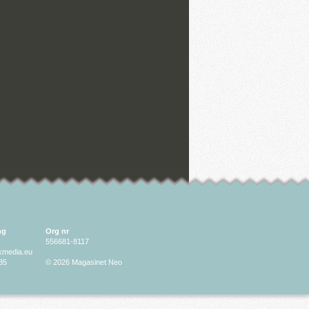
ng
Org nr
556681-8117
lkmedia.eu
35
© 2026 Magasinet Neo