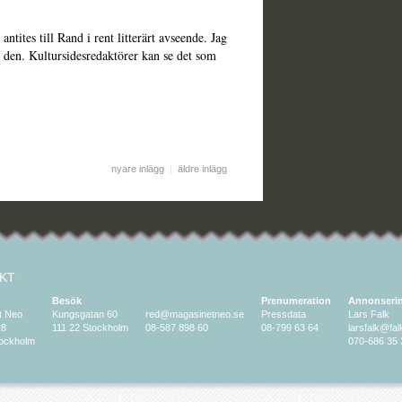
ntites till Rand i rent litterärt avseende. Jag
äsa den. Kultursidesredaktörer kan se det som
nyare inlägg
|
äldre inlägg
KT
Besök
Prenumeration
Annonseri
t Neo
Kungsgatan 60
red@magasinetneo.se
Pressdata
Lars Falk
28
111 22 Stockholm
08-587 898 60
08-799 63 64
larsfalk@fa
tockholm
070-686 35 