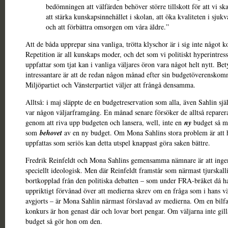
bedömningen att välfärden behöver större tillskott för att vi ska
att stärka kunskapsinnehållet i skolan, att öka kvaliteten i sjuk
och att förbättra omsorgen om våra äldre.”
Att de båda upprepar sina vanliga, trötta klyschor är i sig inte något ko
Repetition är all kunskaps moder, och det som vi politiskt hyperintres
uppfattar som tjat kan i vanliga väljares öron vara något helt nytt. Bet
intressantare är att de redan någon månad efter sin budgetöverensko
Miljöpartiet och Vänsterpartiet väljer att frångå densamma.
Alltså: i maj släppte de en budgetreservation som alla, även Sahlin själ
var någon väljarframgång. En månad senare försöker de alltså reparer
genom att riva upp budgeten och lansera, well, inte en
ny
budget så m
som
behovet
av en ny budget. Om Mona Sahlins stora problem är att 
uppfattas som seriös kan detta utspel knappast göra saken bättre.
Fredrik Reinfeldt och Mona Sahlins gemensamma nämnare är att inge
speciellt ideologisk. Men där Reinfeldt framstår som närmast tjurskall
bortkopplad från den politiska debatten – som under FRA-bråket då ha
uppriktigt förvånad över att medierna skrev om en fråga som i hans v
avgjorts – är Mona Sahlin närmast förslavad av medierna. Om en bilfa
konkurs är hon genast där och lovar bort pengar. Om väljarna inte gil
budget så gör hon om den.