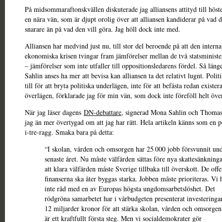
På midsommaraftonskvällen diskuterade jag alliansens attityd till hös
en nära vän, som är djupt orolig över att alliansen kandiderar på vad d
snarare än på vad den vill göra. Jag höll dock inte med.
Alliansen har medvind just nu, till stor del beroende på att den interna
ekonomiska krisen tvingar fram jämförelser mellan de två statsminist
– jämförelser som inte utfaller till oppositionsledarens fördel. Så län
Sahlin anses ha mer att bevisa kan alliansen ta det relativt lugnt. Politi
till för att bryta politiska underlägen, inte för att befästa redan exister
överlägen, förklarade jag för min vän, som dock inte föreföll helt öve
När jag läser dagens
DN-debattare
, signerad Mona Sahlin och Thomas 
jag än mer övertygad om att jag har rätt. Hela artikeln känns som en p
i-tre-ragg. Smaka bara på detta:
“I skolan, vården och omsorgen har 25 000 jobb försvunnit und
senaste året. Nu måste välfärden sättas före nya skattesänkninga
att klara välfärden måste Sverige tillbaka till överskott. De offe
finanserna ska åter byggas starka. Jobben måste prioriteras. Vi 
inte råd med en av Europas högsta ungdomsarbetslöshet. Det
rödgröna samarbetet har i vårbudgeten presenterat investering
12 miljarder kronor för att stärka skolan, vården och omsorgen
är ett kraftfullt första steg. Men vi socialdemokrater gör