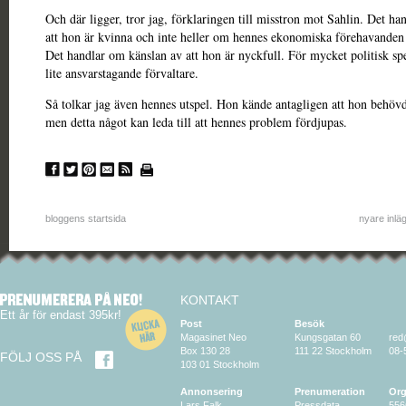
Och där ligger, tror jag, förklaringen till misstron mot Sahlin. Det ha
att hon är kvinna och inte heller om hennes ekonomiska förehavanden p
Det handlar om känslan av att hon är nyckfull. För mycket politisk sp
lite ansvarstagande förvaltare.
Så tolkar jag även hennes utspel. Hon kände antagligen att hon behöv
men detta något kan leda till att hennes problem fördjupas.
bloggens startsida
nyare inlä
KONTAKT
Ett år för endast 395kr!
Post
Besök
Magasinet Neo
Kungsgatan 60
red
Box 130 28
111 22 Stockholm
08-
FÖLJ OSS PÅ
103 01 Stockholm
Annonsering
Prenumeration
Org
Lars Falk
Pressdata
556