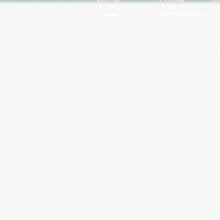
larsfalk@falkmedia.eu
08-799 63 64
070-686 35 35
© 2026 Magasinet Neo