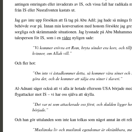
antingen omringats eller invaderats av IS, och vissa fall har radikala 
från IS eller Nusrafronten kastats ut.
Jag gav inte upp försöken att få tag på Abu Adil; jag hade så många f
behövde svar på. Innan min konversation med honom försökte jag gr
sorgliga och skrämmande situationen. Jag lyssnade på Abu Muhamme
talesperson för IS, som i en
video
nyligen sade:
”Vi kommer erövra ert Rom, bryta sönder era kors, och till
kvinnor, om Allah vill.”
Och fler hot:
”Om inte vi åstadkommer detta, så kommer våra söner och 
göra det, och de kommer att sälja era söner i slaveri.”
Al-Adnani säger också att vi alla är hotade eftersom USA började med
flygattacker mot IS – vi har oss själva att skylla.
”Det var ni som attackerade oss först, och skulden ligger h
började.”
Och han gör uttalanden som inte kan tolkas som något annat än ett reli
”Muslimska liv och muslimsk egendomar är okränkbara, me