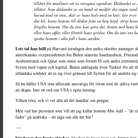
tillåtet för muslimer att ta otrognas egendom. Dödandet av
tillåtet. Som dödandet av en hund så medför det ingen synd.
huvud med en sten, skär av hans hals med en kniv, kör öve
din bil, kasta honom till döden från en hög höjd, stryp hon
förgifta honom. Om du inte kan göra det, bränn ned hans hu
eller hans affär, eller förstör hans grödor. Om du inte ens k
spotta honom i alla fall i hans ansikte.”
I ett tal han höll
på Harvard torsdagen den andra oktober namngav d
amerikanska vicepresidenten Joe Biden staterna Saudiarabien, Förena
Arabemiraten och Qatar som stater som försett IS och andra extremist
Syrien med vapen och kapital. Biden anklagade även Turkiet för att til
utländska soldater att ta sig över gränsen till Syrien för att ansluta sig t
Så nu håller USA sina allierade ansvariga för röran som de själva varit
att skapa. Inte ett ord om USA:s egna misstag.
Vilken röra, och vi vet alla att det handlar om pengar.
Men vad har personen som vill att jag kallar honom Abu Adil – ”de rä
fader” på arabiska – att säga om allt det här?
–––
Söndagen den femte oktober
, klockan är tjugo över sex, börjar min