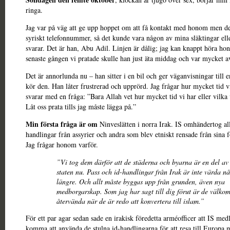
ringa.
Jag var på väg att ge upp hoppet om att få kontakt med honom men det
syriskt telefonnummer, så det kunde vara någon av mina släktingar ell
svarar. Det är han, Abu Adil. Linjen är dålig; jag kan knappt höra h
senaste gången vi pratade skulle han just äta middag och var mycket a
Det är annorlunda nu – han sitter i en bil och ger väganvisningar till
kör den. Han låter frustrerad och upprörd. Jag frågar hur mycket tid v
svarar med en fråga: ”Bara Allah vet hur mycket tid vi har eller vilka 
Låt oss prata tills jag måste lägga på.”
Min första fråga är om
Ninveslätten i norra Irak. IS omhändertog all
handlingar från assyrier och andra som blev etniskt rensade från sina f
Jag frågar honom varför.
”Vi tog dem därför att de städerna och byarna är en del av
staten nu. Pass och id-handlingar från Irak är inte värda n
längre. Och allt måste byggas upp från grunden, även nya
medborgarskap. Som jag har sagt till dig förut är de välkom
återvända när de är redo att konvertera till islam.”
För ett par agar sedan sade en irakisk föredetta arméofficer att IS m
komma att använda de stulna id-handlingarna för att resa till Europa 