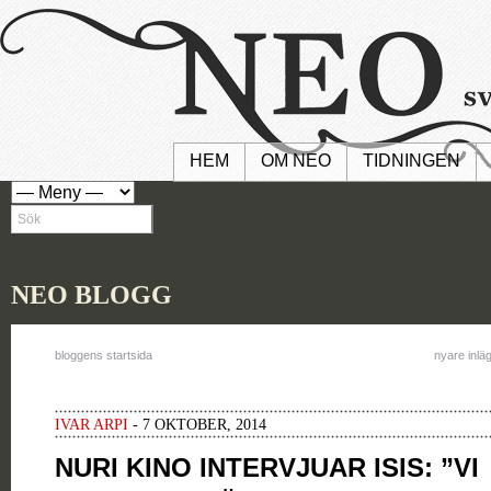
HEM
OM NEO
TIDNINGEN
NEO BLOGG
bloggens startsida
nyare inlä
IVAR ARPI
- 7 OKTOBER, 2014
NURI KINO INTERVJUAR ISIS: ”VI