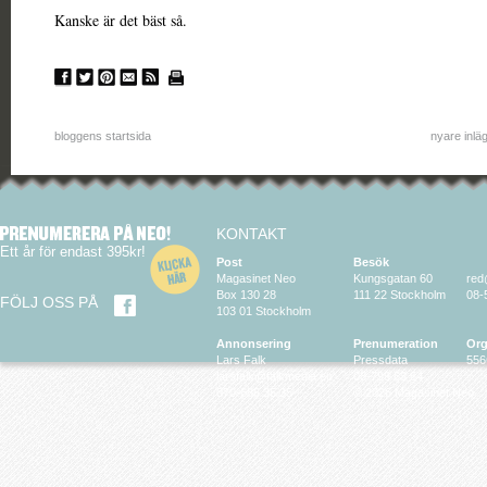
Kanske är det bäst så.
bloggens startsida
nyare inlä
KONTAKT
Ett år för endast 395kr!
Post
Besök
Magasinet Neo
Kungsgatan 60
red
Box 130 28
111 22 Stockholm
08-
FÖLJ OSS PÅ
103 01 Stockholm
Annonsering
Prenumeration
Org
Lars Falk
Pressdata
556
larsfalk@falkmedia.eu
08-799 63 64
070-686 35 35
© 2026 Magasinet Neo