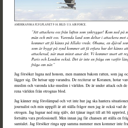
AMERIKANSKA FLYGPLANET F-16. BILD: U.S. AIR FORCE.
”Att attackera oss från luften som ynkryggar! Kom ned på 
män och möt oss. Varenda land som deltar i attackera mot 
kommer att få känns på Allahs vrede. Obama, en djävul som 
som är byggt på synd kommer att få erfara hur det känns att
attackerad, när man minst anar det. Vi kommer snart att r
Paris och London också. Det är inte en fråga om varför län
fråga om när.”
Jag försöker lugna ned honom, men mannen bakom ratten, som jag oc
lägger sig. De hetsar upp varandra. De reciterar ur Koranen, hotar va
muslim och varenda icke-muslim i världen. De är under attack och d
rena världen från otrognas blod.
Jag känner mig förolämpad och vet inte hur jag ska hantera situationen
journalist och min uppgift är att ställa frågor men jag är också vad de 
otrogen. Jag lugnar ned mig själv, det tjänar inget till att bli upprörd,
fortsätta vara professionell. Men innan jag får chansen att ställa en fråg
samtalet. Jag försöker ringa upp samma nummer men kommer inte fr