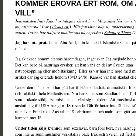
KOMMER ERÖVRA ERT ROM, OM
VILL”
Journalisten Nuri Kino har tidigare skrivit här i Magasinet Neo om sit
minoriteterna i Irak (
13 augusti)
. Här fortsätter han sin undersökning
staten. Texten har tidigare publicerats på engelska i
Sabotage Times
(7
Jag har inte pratat
med Abu Adil, min kontakt i Islamiska staten, p
månad.
Jag skickade honom ett sms häromdagen, inget svar. Jag mejlade honom
Det kan bero på naturliga orsaker, att han var i en del av Syrien utan
nätuppkoppling eller mobiltäckning. Eller så var han inte nöjd med m
artikel där jag citerade honom (
SvD 24/8
). Kanske var han skadad el
Under den månad som har gått har tillståndet ändrats dramatiskt i Irak
och faktiskt i hela Mellanöstern. N u har stater som Saudiarabien, Tur
som brukade stödja Islamiska staten vänt sig mot dem. Att muslimska 
anslutit sig till USA har gjort IS rasande. Därför hotar inte IS ”endast
utan även Frankrike, Australien, Storbritannien och andra som gått s
kampen mot IS.
Under tiden säljs kvinnor
som sexslavar, barn förs bort, nya halshu
som inte är sunnimuslimer verkställs i både Irak och Syrien, ett flertal