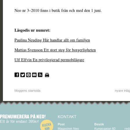
Neo nr 3–2010 finns i butik från och med den 1 juni.
Läsgodis ur numret:
Paulina Neuding Här handlar allt om familjen
Mattias Svensson Ett stort steg för borgerligheten
Ulf Elfvin En privilegierad permobilägare
bloggens startsida
nyare inlä
KONTAKT
Ett år för endast 395kr!
Post
Besök
Magasinet Neo
Kungsgatan 60
red