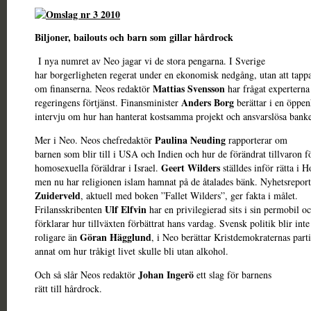
Biljoner, bailouts och barn som gillar hårdrock
I nya numret av Neo jagar vi de stora pengarna. I Sverige
har borgerligheten regerat under en ekonomisk nedgång, utan att tapp
Mattias Svensson
om finanserna. Neos redaktör
har frågat experterna
Anders Borg
regeringens förtjänst. Finansminister
berättar i en öppen
intervju om hur han hanterat kostsamma projekt och ansvarslösa banke
Paulina Neuding
Mer i Neo. Neos chefredaktör
rapporterar om
barnen som blir till i USA och Indien och hur de förändrat tillvaron f
Geert Wilders
homosexuella föräldrar i Israel.
ställdes inför rätta i H
men nu har religionen islam hamnat på de åtalades bänk. Nyhetsrepor
Zuiderveld
, aktuell med boken ”Fallet Wilders”, ger fakta i målet.
Ulf Elfvin
Frilansskribenten
har en privilegierad sits i sin permobil o
förklarar hur tillväxten förbättrat hans vardag. Svensk politik blir inte
Göran Hägglund
roligare än
, i Neo berättar Kristdemokraternas part
annat om hur tråkigt livet skulle bli utan alkohol.
Johan Ingerö
Och så slår Neos redaktör
ett slag för barnens
rätt till hårdrock.