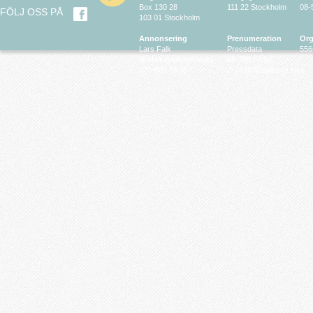
Box 130 28
111 22 Stockholm
08-
FÖLJ OSS PÅ
103 01 Stockholm
Annonsering
Prenumeration
Org
Lars Falk
Pressdata
556
larsfalk@falkmedia.eu
08-799 63 64
070-686 35 35
© 2026 Magasinet Neo