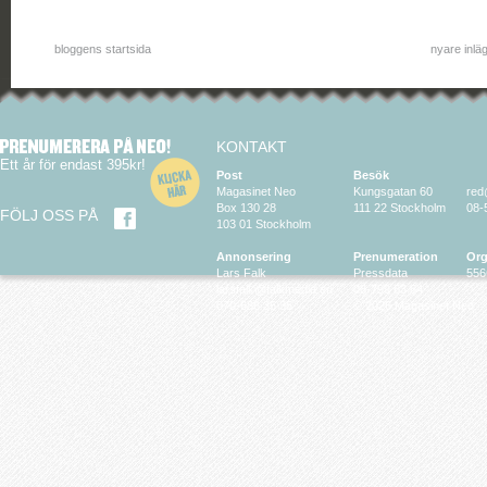
bloggens startsida
nyare inlä
KONTAKT
Ett år för endast 395kr!
Post
Besök
Magasinet Neo
Kungsgatan 60
red
Box 130 28
111 22 Stockholm
08-
FÖLJ OSS PÅ
103 01 Stockholm
Annonsering
Prenumeration
Org
Lars Falk
Pressdata
556
larsfalk@falkmedia.eu
08-799 63 64
070-686 35 35
© 2026 Magasinet Neo