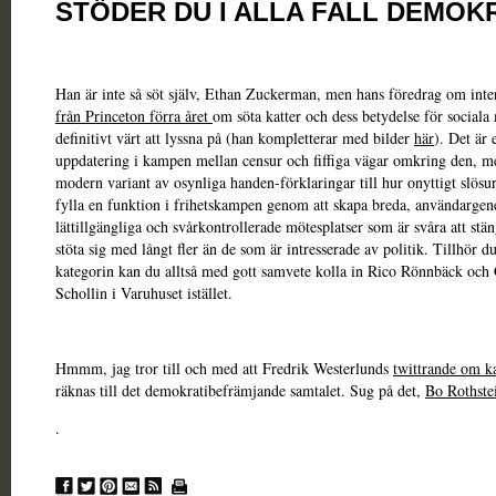
STÖDER DU I ALLA FALL DEMOK
Han är inte så söt själv, Ethan Zuckerman, men hans föredrag om inte
från Princeton förra året
om söta katter och dess betydelse för sociala
definitivt värt att lyssna på (han kompletterar med bilder
här
). Det är 
uppdatering i kampen mellan censur och fiffiga vägar omkring den, m
modern variant av osynliga handen-förklaringar till hur onyttigt slösu
fylla en funktion i frihetskampen genom att skapa breda, användargen
lättillgängliga och svårkontrollerade mötesplatser som är svåra att stän
stöta sig med långt fler än de som är intresserade av politik. Tillhör d
kategorin kan du alltså med gott samvete kolla in Rico Rönnbäck och 
Schollin i Varuhuset istället.
Hmmm, jag tror till och med att Fredrik Westerlunds
twittrande om k
räknas till det demokratibefrämjande samtalet. Sug på det,
Bo Rothste
.