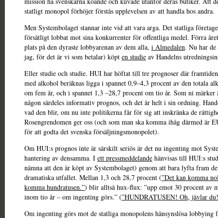
mission ha svenskarna köande och kuvade utanför deras butiker. Att det
statligt monopol förhöjer förstås upplevelsen av att handla hos andra.
Men Systembolaget stannar inte vid att vara arga. Det statliga företage
försåtligt lobbat mot sina konkurrenter för offentliga medel. Förra åre
plats på den dyraste lobbyarenan av dem alla,
i Almedalen
. Nu har de 
jag, för det är vi som betalar) köpt
en studie
av Handelns utredningsins
Eller studie och studie. HUI har höftat till tre prognoser där framtide
med alkohol beräknas ligga i spannet 0,9–4,3 procent av den totala a
om fem år, och i spannet 1,3 –28,7 procent om tio år. Som ni märker ä
någon särdeles informativ prognos, och det är helt i sin ordning. Hande
vad den blir, om nu inte politikerna får för sig att inskränka de rättig
Rosengrendomen ger oss (och som man ska komma ihåg därmed är EU
för att godta det svenska försäljningsmonopolet).
Om HUI:s prognos inte är särskilt seriös är det nu ingenting mot Sys
hantering av densamma. I
ett pressmeddelande
hänvisas till HUI:s stud
nämna att den är köpt av Systembolaget) genom att bara lyfta fram de
dramatiska utfallet. Mellan 1,3 och 28,7 procent (
”Det kan komma nol
komma hundratusen.”
) blir alltså hux-flux: ”upp emot 30 procent av
inom tio år – om ingenting görs.” (
”HUNDRATUSEN! Oh, jävlar du!
Om ingenting görs mot de statliga monopolens hänsynslösa lobbying f