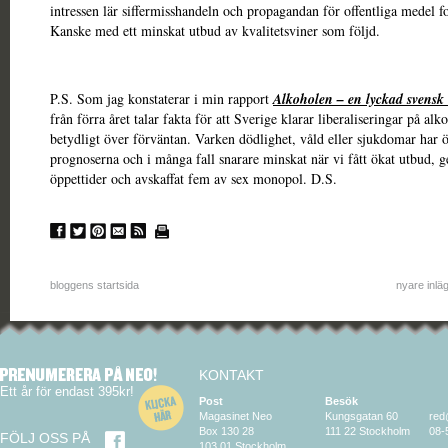
intressen lär siffermisshandeln och propagandan för offentliga medel fo
Kanske med ett minskat utbud av kvalitetsviner som följd.
P.S. Som jag konstaterar i min rapport
Alkoholen – en lyckad svensk 
från förra året talar fakta för att Sverige klarar liberaliseringar på al
betydligt över förväntan. Varken dödlighet, våld eller sjukdomar har ö
prognoserna och i många fall snarare minskat när vi fått ökat utbud, g
öppettider och avskaffat fem av sex monopol. D.S.
bloggens startsida
nyare inlä
KONTAKT
Ett år för endast 395kr!
Post
Besök
Magasinet Neo
Kungsgatan 60
red
Box 130 28
111 22 Stockholm
08-
FÖLJ OSS PÅ
103 01 Stockholm