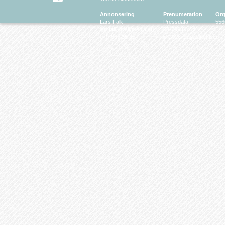
Annonsering
Prenumeration
Org
Lars Falk
Pressdata
556
larsfalk@falkmedia.eu
08-799 63 64
070-686 35 35
© 2026 Magasinet Neo