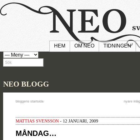
HEM
OM NEO
TIDNINGEN
NEO BLOGG
bloggens startsida
nyare inlä
MATTIAS SVENSSON
- 12 JANUARI, 2009
MÅNDAG…