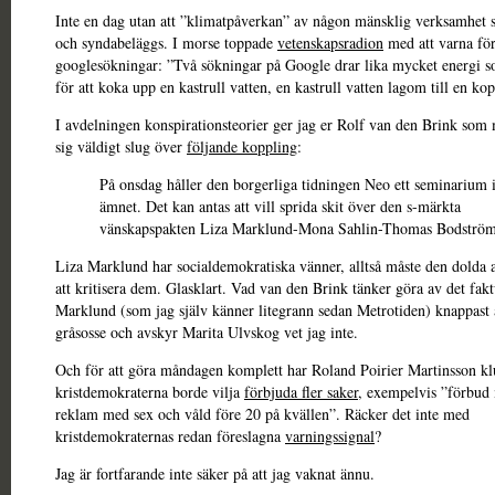
Inte en dag utan att ”klimatpåverkan” av någon mänsklig verksamhet 
och syndabeläggs. I morse toppade
vetenskapsradion
med att varna fö
googlesökningar: ”Två sökningar på Google drar lika mycket energi s
för att koka upp en kastrull vatten, en kastrull vatten lagom till en ko
I avdelningen konspirationsteorier ger jag er Rolf van den Brink som 
sig väldigt slug över
följande koppling
:
På onsdag håller den borgerliga tidningen Neo ett seminarium 
ämnet. Det kan antas att vill sprida skit över den s-märkta
vänskapspakten Liza Marklund-Mona Sahlin-Thomas Bodström
Liza Marklund har socialdemokratiska vänner, alltså måste den dolda 
att kritisera dem. Glasklart. Vad van den Brink tänker göra av det fak
Marklund (som jag själv känner litegrann sedan Metrotiden) knappast
gråsosse och avskyr Marita Ulvskog vet jag inte.
Och för att göra måndagen komplett har Roland Poirier Martinsson klu
kristdemokraterna borde vilja
förbjuda fler saker
, exempelvis ”förbud 
reklam med sex och våld före 20 på kvällen”. Räcker det inte med
kristdemokraternas redan föreslagna
varningssignal
?
Jag är fortfarande inte säker på att jag vaknat ännu.