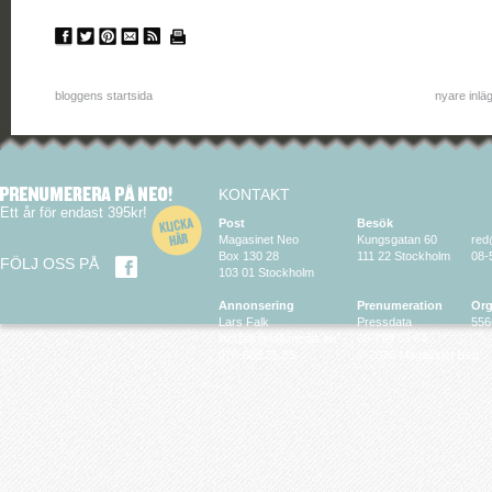
bloggens startsida
nyare inlä
KONTAKT
Ett år för endast 395kr!
Post
Besök
Magasinet Neo
Kungsgatan 60
red
Box 130 28
111 22 Stockholm
08-
FÖLJ OSS PÅ
103 01 Stockholm
Annonsering
Prenumeration
Org
Lars Falk
Pressdata
556
larsfalk@falkmedia.eu
08-799 63 64
070-686 35 35
© 2026 Magasinet Neo