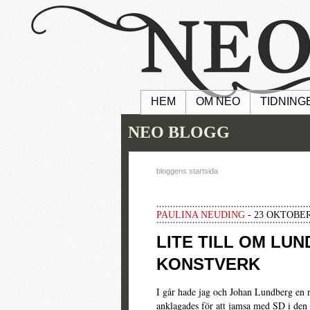
HEM
OM NEO
TIDNING
NEO BLOGG
bloggens startsida
PAULINA NEUDING
- 23 OKTOBER
LITE TILL OM LU
KONSTVERK
I går hade jag och Johan Lundberg en r
anklagades för att
jamsa med SD
i
den 