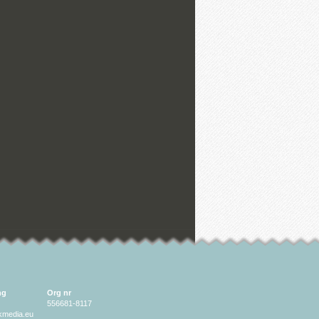
ng
Org nr
556681-8117
lkmedia.eu