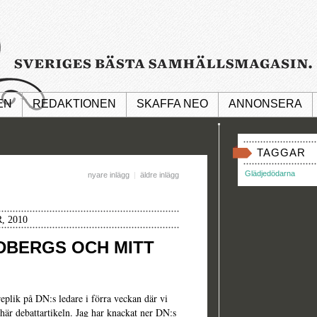
EN
REDAKTIONEN
SKAFFA NEO
ANNONSERA
TAGGAR
Glädjedödarna
nyare inlägg
|
äldre inlägg
, 2010
NDBERGS OCH MITT
eplik på DN:s ledare i förra veckan där vi
här
debattartikeln. Jag har knackat ner DN:s