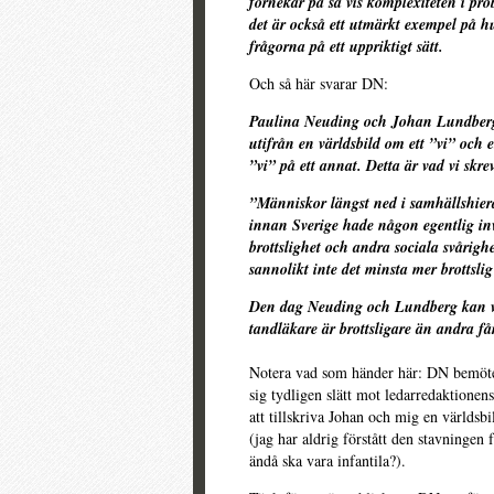
förnekar på så vis komplexiteten i prob
det är också ett utmärkt exempel på hu
frågorna på ett uppriktigt sätt.
Och så här svarar DN:
Paulina Neuding och Johan Lundberg 
utifrån en världsbild om ett ”vi” och e
”vi” på ett annat. Detta är vad vi skre
”Människor längst ned i samhällshierar
innan Sverige hade någon egentlig inv
brottslighet och andra sociala svårigh
sannolikt inte det minsta mer brottsl
Den dag Neuding och Lundberg kan vis
tandläkare är brottsligare än andra få
Notera vad som händer här: DN bemöter 
sig tydligen slätt mot ledarredaktionens
att tillskriva Johan och mig en världsbi
(jag har aldrig förstått den stavningen
ändå ska vara infantila?).