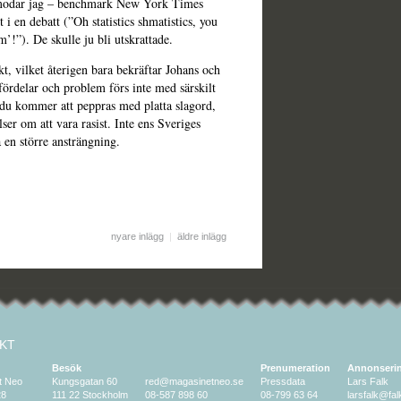
rmodar jag – benchmark New York Times
t i en debatt (”Oh statistics shmatistics, you
’!”). De skulle ju bli utskrattade.
t, vilket återigen bara bekräftar Johans och
fördelar och problem förs inte med särskilt
 du kommer att peppras med platta slagord,
r om att vara rasist. Inte ens Sveriges
 en större ansträngning.
nyare inlägg
|
äldre inlägg
KT
Besök
Prenumeration
Annonseri
t Neo
Kungsgatan 60
red@magasinetneo.se
Pressdata
Lars Falk
28
111 22 Stockholm
08-587 898 60
08-799 63 64
larsfalk@fa