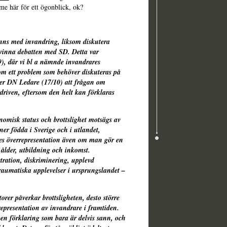
 me här för ett ögonblick, ok?
inns med invandring, liksom diskutera
vinna debatten med SD. Detta var
9), där vi bl a nämnde invandrares
 som ett problem som behöver diskuteras på
river DN Ledare (17/10) att frågan om
driven, eftersom den helt kan förklaras
omisk status och brottslighet motsägs av
oner födda i Sverige och i utlandet,
res överrepresentation även om man gör en
ålder, utbildning och inkomst.
tration, diskriminering, upplevd
traumatiska upplevelser i ursprungslandet –
rer påverkar brottsligheten, desto större
epresentation av invandrare i framtiden.
en förklaring som bara är delvis sann, och