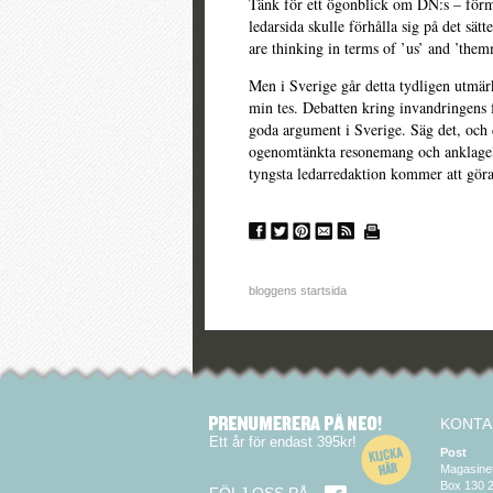
Tänk för ett ögonblick om DN:s – fö
ledarsida skulle förhålla sig på det sätte
are thinking in terms of ’us’ and ’themm
Men i Sverige går detta tydligen utmärk
min tes. Debatten kring invandringens 
goda argument i Sverige. Säg det, och
ogenomtänkta resonemang och anklagelse
tyngsta ledarredaktion kommer att göra
bloggens startsida
KONTA
Ett år för endast 395kr!
Post
Magasine
Box 130 