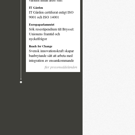
världen innan årets slut!
IT Gården
IT Gården certifierat enligt ISO
9001 och ISO 14001
Europaparlamentet
Sök resestipendium till Bryssel:
Unionens framtid och
nyckelfrågor
Reach for Change
Svensk innovationskraft skapar
banbrytande sätt att arbeta med
integration av ensamkommande
fler pressmeddelanden