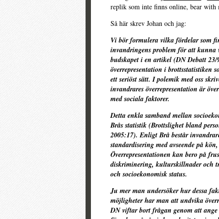
replik som inte finns online, bear with
Så här skrev Johan och jag:
Vi bör formulera vilka fördelar som f
invandringens problem för att kunna 
budskapet i en artikel (DN Debatt 23/
överrepresentation i brottsstatistiken
ett seriöst sätt. I polemik med oss sk
invandrares överrepresentation är över
med sociala faktorer.
Detta enkla samband mellan socioekon
Brås statistik (Brottslighet bland pers
2005:17). Enligt Brå består invandra
standardisering med avseende på kön, 
Överrepresentationen kan bero på frus
diskriminering, kulturskillnader och 
och socioekonomisk status.
Ju mer man undersöker hur dessa fakto
möjligheter har man att undvika överr
DN viftar bort frågan genom att ange 