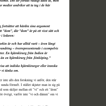
lemet. Det ser förstås väldigt ädelt ut, men
r medier undviker att ta tag i de här
fortsätter att hårdra sina argument
tt ”dom”, där ”dom” är på ett visst sätt och
v i ledaren:
kin är och har alltid varit – även långt
andring – överrepresenterade i exempelvis
eter. En hjärnkirurg från Indien är
ig än en hjärnkirurg från Jönköping.”
a att indiska hjärnkirurger eller iranska
r vi tänka om.
inte alls den forskning vi anför, den står
 sunda förnuft. I stället skjuter man in sig på
ld som skiljer mellan ett ”vi” och ett ”dom”
 för övrigt, varför inte ”vi och dåmm” om vi