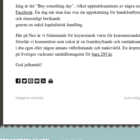
Idag är det ”Buy something day”, vilket uppmärksammats av några ent
Facebook
. En dag när man kan visa sin uppskattning för handelsutbyt
och ömsesidigt berikande
genom en enkel kapitalistisk handling.
Här på Neo är vi främmande för keynesiansk vurm för konsumerandet i 
föreslår vi konsumtion som också är en framåtsyftande och omtänksam
i din egen eller någon annans välbefinnande och tankevärld. En årspr
på Sveriges vackraste samhällsmagasin för
bara 295 kr
.
God julhandel!
bloggens startsida
nyare inlä