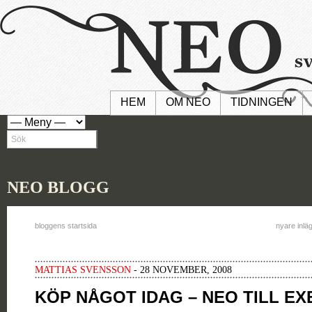
HEM
OM NEO
TIDNINGEN
NEO BLOGG
bloggens startsida
nyare inlä
MATTIAS SVENSSON
- 28 NOVEMBER, 2008
KÖP NÅGOT IDAG – NEO TILL E