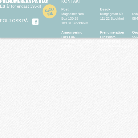
KONTAKT
Ett år för endast 395kr!
Post
Besök
Magasinet Neo
Kungsgatan 60
red
Box 130 28
111 22 Stockholm
08-
FÖLJ OSS PÅ
103 01 Stockholm
Annonsering
Prenumeration
Org
Lars Falk
Pressdata
556
larsfalk@falkmedia.eu
08-799 63 64
070-686 35 35
© 2026 Magasinet Neo