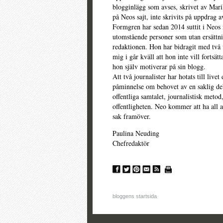
blogginlägg som avses, skrivet av Mari
på Neos sajt, inte skrivits på uppdrag 
Formgren har sedan 2014 suttit i Neos 
utomstående personer som utan ersättn
redaktionen. Hon har bidragit med två
mig i går kväll att hon inte vill forts
hon själv motiverar på sin blogg.
Att två journalister har hotats till liv
påminnelse om behovet av en saklig deb
offentliga samtalet, journalistisk metod
offentligheten. Neo kommer att ha all a
sak framöver.
Paulina Neuding
Chefredaktör
bloggens startsida