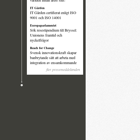
världen innan årets slut!
IT Gården
IT Gården certifierat enligt ISO
9001 och ISO 14001
Europaparlamentet
Sök resestipendium till Bryssel:
Unionens framtid och
nyckelfrågor
Reach for Change
Svensk innovationskraft skapar
banbrytande sätt att arbeta med
integration av ensamkommande
fler pressmeddelanden