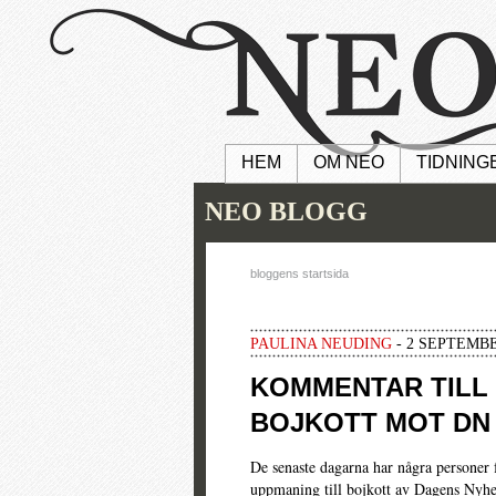
HEM
OM NEO
TIDNING
NEO BLOGG
bloggens startsida
PAULINA NEUDING
- 2 SEPTEMBE
KOMMENTAR TILL
BOJKOTT MOT DN
De senaste dagarna har några persone
uppmaning till bojkott av Dagens Nyhe