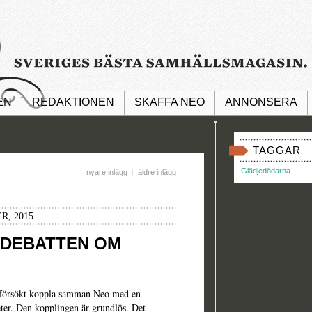
EN
REDAKTIONEN
SKAFFA NEO
ANNONSERA
TAGGAR
Glädjedödarna
nyare inlägg
|
äldre inlägg
R, 2015
 DEBATTEN OM
r försökt koppla samman Neo med en
ter. Den kopplingen är grundlös. Det