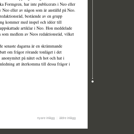
ka Formgren, har inte publicerats i Neo eller
av Neo eller av någon som är anställd på Neo.
redaktionsråd, bestående av en grupp
ing kommer med inspel och idéer till
 uppskattade artiklar i Neo. Hon meddelade
ätta som medlem av Neos redaktionsråd, vilket
et de senaste dagarna är en skrämmande
att om frågor rörande tonläget i det
, anonymitet på nätet och hot och hat i
nledning att återkomma till dessa frågor i
nyare inlägg
|
äldre inlägg