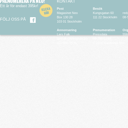
KONTAKT
Ett år för endast 395kr!
Post
Besök
Magasinet Neo
Kungsgatan 60
red
Box 130 28
111 22 Stockholm
08-
FÖLJ OSS PÅ
103 01 Stockholm
Annonsering
Prenumeration
Org
Lars Falk
Pressdata
556
larsfalk@falkmedia.eu
08-799 63 64
070-686 35 35
© 2026 Magasinet Neo