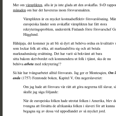
Mer om
värnplikten
, alla är ju inte glada att den avskaffas. SvD rapp
månaden
om hur det havereras inom försvarsmakten.
Värnplikten är en mycket kostnadseffektiv försvarslösning. Må
europeiska länder som avskaffat värnplikten har fått stora
rekryteringsproblem, underströk Finlands förre försvarschef G
Hägglund.
Håhåjaja, det kommer ju att bli så dyrt att behöva ordna en kvalitativ 
som lockar folk att söka, att marknadsföra sig och att betala
marknadsmässig ersättning. Det har varit så bekvämt att bara
sitta bakom skrivbordet och kommendera ut folk i tjänst, ska de nu
behöva
arbeta
med rekrytering!?
Så här har tvångsarbetet alltid försvarats. Jag ger er Montesqieu,
Om l
anda
(1757) Femtonde boken, Kapitel V, Om negerslaveriet:
Om jag hade att försvara vår rätt att göra negrerna till slavar, s
skulle jag säga följande:
När de europeiska folken hade utrotat folken i Amerika, blev d
tvungna att försätta de afrikanska folken i slaveri för att kunna
begagna sig av dessa vid uppodlandet av så mycket jord.