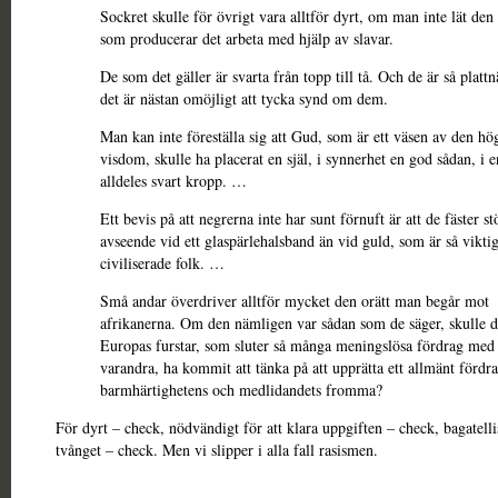
Sockret skulle för övrigt vara alltför dyrt, om man inte lät den
som producerar det arbeta med hjälp av slavar.
De som det gäller är svarta från topp till tå. Och de är så plattnä
det är nästan omöjligt att tycka synd om dem.
Man kan inte föreställa sig att Gud, som är ett väsen av den hö
visdom, skulle ha placerat en själ, i synnerhet en god sådan, i e
alldeles svart kropp. …
Ett bevis på att negrerna inte har sunt förnuft är att de fäster st
avseende vid ett glaspärlehalsband än vid guld, som är så vikti
civiliserade folk. …
Små andar överdriver alltför mycket den orätt man begår mot
afrikanerna. Om den nämligen var sådan som de säger, skulle d
Europas furstar, som sluter så många meningslösa fördrag med
varandra, ha kommit att tänka på att upprätta ett allmänt fördrag
barmhärtighetens och medlidandets fromma?
För dyrt – check, nödvändigt för att klara uppgiften – check, bagatell
tvånget – check. Men vi slipper i alla fall rasismen.