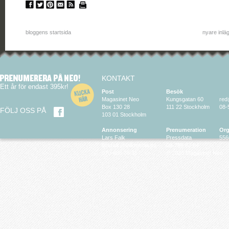
bloggens startsida
nyare inlä
KONTAKT
Ett år för endast 395kr!
Post
Besök
Magasinet Neo
Kungsgatan 60
red
Box 130 28
111 22 Stockholm
08-
FÖLJ OSS PÅ
103 01 Stockholm
Annonsering
Prenumeration
Org
Lars Falk
Pressdata
556
larsfalk@falkmedia.eu
08-799 63 64
070-686 35 35
© 2026 Magasinet Neo