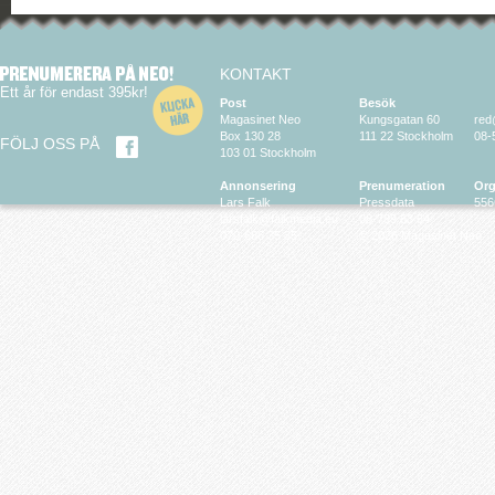
KONTAKT
Ett år för endast 395kr!
Post
Besök
Magasinet Neo
Kungsgatan 60
red
Box 130 28
111 22 Stockholm
08-
FÖLJ OSS PÅ
103 01 Stockholm
Annonsering
Prenumeration
Org
Lars Falk
Pressdata
556
larsfalk@falkmedia.eu
08-799 63 64
070-686 35 35
© 2026 Magasinet Neo