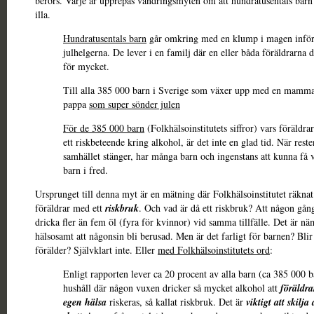
berörs. Varje år upprepas vandringsmyten om att hundratusentals barn 
illa.
Hundratusentals barn
går omkring med en klump i magen infö
julhelgerna. De lever i en familj där en eller båda föräldrarna d
för mycket.
Till alla 385 000 barn i Sverige som växer upp med en mamma
pappa
som super sönder julen
För de 385 000 barn
(Folkhälsoinstitutets siffror) vars föräldra
ett riskbeteende kring alkohol, är det inte en glad tid. När rest
samhället stänger, har många barn och ingenstans att kunna få 
barn i fred.
Ursprunget till denna myt är en mätning där Folkhälsoinstitutet räknat 
föräldrar med ett
riskbruk
. Och vad är då ett riskbruk? Att någon gå
dricka fler än fem öl (fyra för kvinnor) vid samma tillfälle. Det är nä
hälsosamt att någonsin bli berusad. Men är det farligt för barnen? Bli
förälder? Självklart inte. Eller
med Folkhälsoinstitutets ord
:
Enligt rapporten lever ca 20 procent av alla barn (ca 385 000 b
hushåll där någon vuxen dricker så mycket alkohol att
föräldra
egen hälsa
riskeras, så kallat riskbruk. Det är
viktigt att skilja