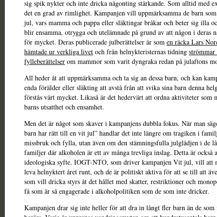
sig spik nykter och inte dricka någonting stärkande. Som alltid med e
det en grad av rimlighet. Kampanjen vill uppmärksamma de barn som f
jul, vars mamma och pappa eller släktingar bråkar och beter sig illa o
blir ensamma, otrygga och utelämnade på grund av att någon i deras n
för mycket. Deras publicerade julberättelser är som
en räcka Lars Nor
hämtade ur verkliga livet
och från helnykteristernas tidning
strömmar 
fylleberättelser
om mammor som varit dyngraka redan på julaftons m
All heder åt att uppmärksamma och ta sig an dessa barn, och kan kam
enda förälder eller släkting att avstå från att svika sina barn denna hel
förstås värt mycket. Likaså är det hedervärt att ordna aktiviteter som 
barns utsatthet och ensamhet.
Men det är något som skaver i kampanjens dubbla fokus. När man säge
barn har rätt till en vit jul” handlar det inte längre om tragiken i fami
missbruk och fylla, utan även om den stämningsfulla julglädjen i de lå
familjer där alkoholen är ett av många trevliga inslag. Detta är också 
ideologiska syfte. IOGT-NTO, som driver kampanjen Vit jul, vill att
leva helnyktert året runt, och de är politiskt aktiva för att se till att 
som vill dricka styrs åt det hållet med skatter, restriktioner och monop
få som är så engagerade i alkoholpolitiken som de som inte dricker.
Kampanjen drar sig inte heller för att dra in långt fler barn än de som 