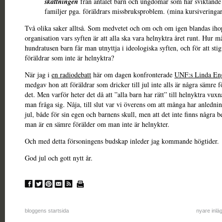
skattningen
från antalet barn och ungdomar som har sviktande 
familjer pga. föräldrars missbruksproblem. (mina kursiveringa
Två olika saker alltså. Som medvetet och om och om igen blandas iho
organisation vars syften är att alla ska vara helnyktra året runt. Hur 
hundratusen barn får man utnyttja i ideologiska syften, och för att stig
föräldrar som inte är helnyktra?
När jag i
en radiodebatt
här om dagen konfronterade
UNF:s Linda En
medgav hon att föräldrar som dricker till jul inte alls är några sämre f
det. Men varför heter det då att ”alla barn har rätt” till helnyktra vuxn
man fråga sig. Nåja, till slut var vi överens om att många har anledning
jul, både för sin egen och barnens skull, men att det inte finns några b
man är en sämre förälder om man inte är helnykter.
Och med detta försoningens budskap inleder jag kommande högtider.
God jul och gott nytt år.
bloggens startsida
nyare inlä