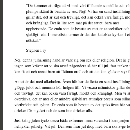
”De kommer att säga att vi med vårt tillåtande samhälle och vå
plumpa skämt är besatta av sex. Nej! Vi har en sund inställning
gillar det, det är kul och trevligt, det kan också vara farligt, m
och krångligt. Det är lite som mat på det sättet, bara mer
upphetsande. De enda som är besatta av mat är anorektiker och
sjukligt feta. I neurotiska termer är det den katolska kyrkan i et
nötskal.”
Stephen Fry
Nej, denna julhälsning handlar vare sig om sex eller religion. Det är 
ingen som kräver att vi ska avstå någondera så här till jul, fast tanken 
kan få ett och annat barn att ”känna oro” och att det kan gå över styr i
Annat är det med alkoholen. Även här har de flesta en sund inställnin
glögg, julöl och mumma hör helgen till. Vi vuxna människor gillar det
och trevligt, det kan också vara farligt, mörkt och krångligt. Men vi s
överdriva, det är mer eller mindre självklara attiraljer precis som silla
vörtbrödet och syltan. De enda som är besatta av det tycks även här v
dricker för mycket och de som inte dricker alls.
Just kring julen tycks dessa båda extremer finna varandra i kampanjen
helnykter julhelg,
Vit jul
. Den som firar jul ihop med barn ska avge löf