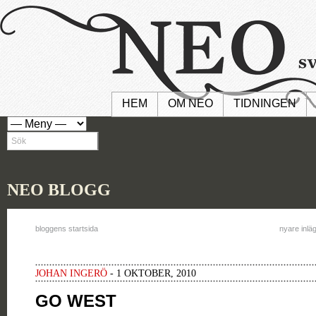
HEM
OM NEO
TIDNINGEN
NEO BLOGG
bloggens startsida
nyare inlä
JOHAN INGERÖ
- 1 OKTOBER, 2010
GO WEST