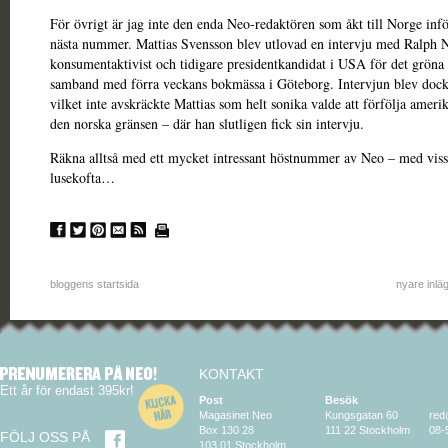
För övrigt är jag inte den enda Neo-redaktören som åkt till Norge inf
nästa nummer. Mattias Svensson blev utlovad en intervju med Ralph 
konsumentaktivist och tidigare presidentkandidat i USA för det gröna p
samband med förra veckans bokmässa i Göteborg. Intervjun blev dock 
vilket inte avskräckte Mattias som helt sonika valde att förfölja ameri
den norska gränsen – där han slutligen fick sin intervju.
Räkna alltså med ett mycket intressant höstnummer av Neo – med visst
lusekofta…
bloggens startsida
nyare inlä
KONTAKT
Ett år för endast 395kr!
Post
Besök
Magasinet Neo
Kungsgatan 60
red
Box 130 28
111 22 Stockholm
08-
FÖLJ OSS PÅ
103 01 Stockholm