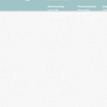
Annonsering
Prenumeration
Org
Lars Falk
Pressdata
556
larsfalk@falkmedia.eu
08-799 63 64
070-686 35 35
© 2026 Magasinet Neo