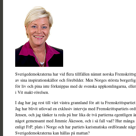
Sverigedemokraterna har vid flera tillfällen nämnt norska Fremskritts
av sina inspirationskällor och förebilder. Men Norges största borgerliga
för liv och pina inte förknippas med de svenska uppkomlingarna, eller 
i Vit makt-rörelsen.
I dag har jag rest till vårt västra grannland för att ta Fremskrittspartie
Jag har blivit utlovad en exklusiv intervju med Fremskrittspartiets or
Jensen, och jag tänker ta reda på hur lika de två partierna egentligen ä
något gemensamt med Jimmie Åkesson, och i så fall vad? Hur många fl
enligt FrP, plats i Norge och har partiets karismatiska ordförande någ
Sverigedemokraterna kan hållas på mattan?