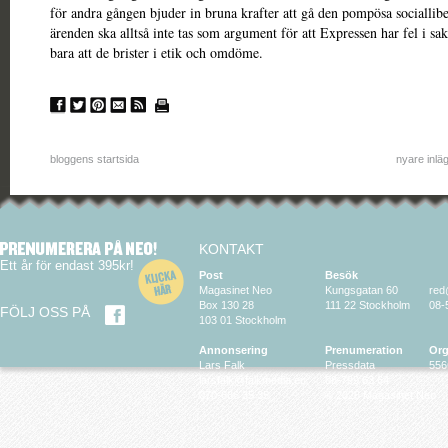
för andra gången bjuder in bruna krafter att gå den pompösa sociallib
ärenden ska alltså inte tas som argument för att Expressen har fel i sak
bara att de brister i etik och omdöme.
bloggens startsida
nyare inlä
KONTAKT
Ett år för endast 395kr!
Post
Besök
Magasinet Neo
Kungsgatan 60
red
Box 130 28
111 22 Stockholm
08-
FÖLJ OSS PÅ
103 01 Stockholm
Annonsering
Prenumeration
Org
Lars Falk
Pressdata
556
larsfalk@falkmedia.eu
08-799 63 64
070-686 35 35
© 2026 Magasinet Neo