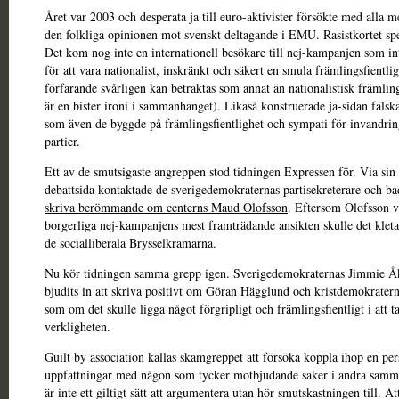
Året var 2003 och desperata ja till euro-aktivister försökte med alla 
den folkliga opinionen mot svenskt deltagande i EMU. Rasistkortet spel
Det kom nog inte en internationell besökare till nej-kampanjen som in
för att vara nationalist, inskränkt och säkert en smula främlingsfientlig
förfarande svårligen kan betraktas som annat än nationalistisk främling
är en bister ironi i sammanhanget). Likaså konstruerade ja-sidan fals
som även de byggde på främlingsfientlighet och sympati för invandring
partier.
Ett av de smutsigaste angreppen stod tidningen Expressen för. Via sin 
debattsida kontaktade de sverigedemokraternas partisekreterare och 
skriva berömmande om centerns Maud Olofsson
. Eftersom Olofsson v
borgerliga nej-kampanjens mest framträdande ansikten skulle det kleta
de socialliberala Brysselkramarna.
Nu kör tidningen samma grepp igen. Sverigedemokraternas Jimmie Å
bjudits in att
skriva
positivt om Göran Hägglund och kristdemokraterna
som om det skulle ligga något förgripligt och främlingsfientligt i att t
verkligheten.
Guilt by association kallas skamgreppet att försöka koppla ihop en pe
uppfattningar med någon som tycker motbjudande saker i andra sam
är inte ett giltigt sätt att argumentera utan hör smutskastningen till. A