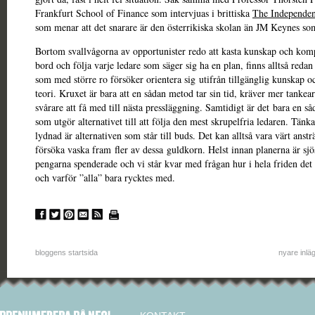
Frankfurt School of Finance som intervjuas i brittiska
The Independen
som menar att det snarare är den österrikiska skolan än JM Keynes som 
Bortom svallvågorna av opportunister redo att kasta kunskap och kom
bord och följa varje ledare som säger sig ha en plan, finns alltså redan
som med större ro försöker orientera sig utifrån tillgänglig kunskap 
teori. Kruxet är bara att en sådan metod tar sin tid, kräver mer tankea
svårare att få med till nästa pressläggning. Samtidigt är det bara en så
som utgör alternativet till att följa den mest skrupelfria ledaren. Tänka
lydnad är alternativen som står till buds. Det kan alltså vara värt anst
försöka vaska fram fler av dessa guldkorn. Helst innan planerna är sjös
pengarna spenderade och vi står kvar med frågan hur i hela friden de
och varför ”alla” bara rycktes med.
bloggens startsida
nyare inlä