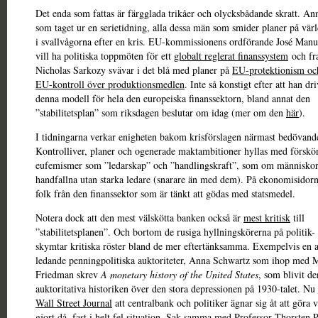
Det enda som fattas är färgglada trikåer och olycksbådande skratt. Ann
som taget ur en serietidning, alla dessa män som smider planer på vär
i svallvågorna efter en kris. EU-kommissionens ordförande José Manu
vill ha politiska toppmöten för ett
globalt reglerat finanssystem
och fr
Nicholas Sarkozy svävar i det blå med planer på
EU-protektionism oc
EU-kontroll över produktionsmedlen
. Inte så konstigt efter att han dr
denna modell för hela den europeiska finanssektorn, bland annat den
”stabilitetsplan” som riksdagen beslutar om idag (mer om den
här
).
I tidningarna verkar enigheten bakom krisförslagen närmast bedövand
Kontrolliver, planer och ogenerade maktambitioner hyllas med försk
eufemismer som ”ledarskap” och ”handlingskraft”, som om människor
handfallna utan starka ledare (snarare än med dem). På ekonomisidor
folk från den finanssektor som är tänkt att gödas med statsmedel.
Notera dock att den mest välskötta banken också är
mest kritisk
till
”stabilitetsplanen”. Och bortom de rusiga hyllningskörerna på politik-
skymtar kritiska röster bland de mer eftertänksamma. Exempelvis en
ledande penningpolitiska auktoriteter, Anna Schwartz som ihop med 
Friedman skrev
A monetary history of the United States
, som blivit de
auktoritativa historiken över den stora depressionen på 1930-talet. Nu
Wall Street Journal
att centralbank och politiker ägnar sig åt att göra 
gjort då, fast i helt fel situation. Sak samma med Professor Thorsten P