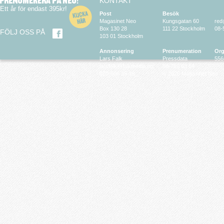
KONTAKT
Ett år för endast 395kr!
Post
Besök
Magasinet Neo
Kungsgatan 60
red
Box 130 28
111 22 Stockholm
08-
FÖLJ OSS PÅ
103 01 Stockholm
Annonsering
Prenumeration
Org
Lars Falk
Pressdata
556
larsfalk@falkmedia.eu
08-799 63 64
070-686 35 35
© 2026 Magasinet Neo