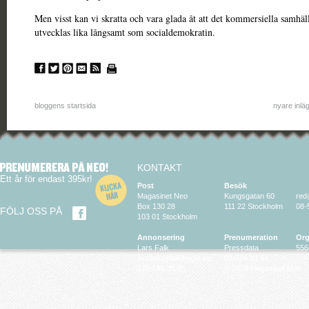
Men visst kan vi skratta och vara glada åt att det kommersiella samhäll
utvecklas lika långsamt som socialdemokratin.
bloggens startsida
nyare inlä
KONTAKT
Ett år för endast 395kr!
Post
Besök
Magasinet Neo
Kungsgatan 60
red
Box 130 28
111 22 Stockholm
08-
FÖLJ OSS PÅ
103 01 Stockholm
Annonsering
Prenumeration
Org
Lars Falk
Pressdata
556
larsfalk@falkmedia.eu
08-799 63 64
070-686 35 35
© 2026 Magasinet Neo