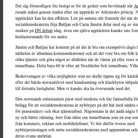
Det såg förmodligen lite lustigt ut för de greker som bevittnade när
A
rusade naken genom staden efter sin upptäckt av Arkimedes princip. 
upptäckter kan ha den effekten. Lite på samma sätt framstår det när de
socialdemokraterna Ilija Batljan och Carin Jämtin delar med sig av si
insikter på
DN debatt
idag, även om själva upptäckten kanske inte fra
himlastormande för oss andra.
Jämtin och Batljan har kommit på att det är bra om exempelvis dagis l
närheten av allmänna kommunikationer och att det vore bra om folk 
olika tjänster och göra något av dödtiden när de väntar på eller reser 
tunnelbana. Detta bara 60 år efter att Stockholm fick tunnelbana. Vilk
Beskrivningen av vilka möjligheter som nu skulle öppna sig för kärlek
efter det hårda storstadslivet med hundrastning och klackbyten inbjude
till fortsatta lustigheter. Men vi kanske ska ha överseende med det.
Den stormande entusiasmen parat med modesta och lite fantasifulla för
belägg för att socialdemokraterna är nybörjare på det här med sänkta s
för pensionärer) och ökat tjänsteutbud. Någonstans är det ändå några fö
ny och bättre riktning, bort från idéer om tunnelbanan som en zon so
från kommers, reklam och mobiltelefoner. Vi bör därför överse med
nybörjarmisstagen och möta socialdemokraterna med uppmuntran och 
deras ovana spelplan.