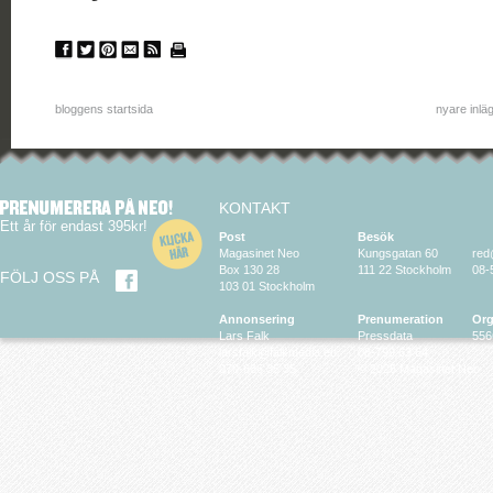
bloggens startsida
nyare inlä
KONTAKT
Ett år för endast 395kr!
Post
Besök
Magasinet Neo
Kungsgatan 60
red
Box 130 28
111 22 Stockholm
08-
FÖLJ OSS PÅ
103 01 Stockholm
Annonsering
Prenumeration
Org
Lars Falk
Pressdata
556
larsfalk@falkmedia.eu
08-799 63 64
070-686 35 35
© 2026 Magasinet Neo