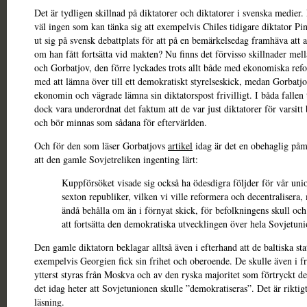
Det är tydligen skillnad på diktatorer och diktatorer i svenska medier. 
väl ingen som kan tänka sig att exempelvis Chiles tidigare diktator Pin
ut sig på svensk debattplats för att på en bemärkelsedag framhäva att al
om han fått fortsätta vid makten? Nu finns det förvisso skillnader mel
och Gorbatjov, den förre lyckades trots allt både med ekonomiska ref
med att lämna över till ett demokratiskt styrelseskick, medan Gorbatj
ekonomin och vägrade lämna sin diktatorspost frivilligt. I båda fallen 
dock vara underordnat det faktum att de var just diktatorer för varsitt 
och bör minnas som sådana för eftervärlden.
Och för den som läser Gorbatjovs
artikel
idag är det en obehaglig på
att den gamle Sovjetreliken ingenting lärt:
Kuppförsöket visade sig också ha ödesdigra följder för vår uni
sexton republiker, vilken vi ville reformera och decentralisera,
ändå behålla om än i förnyat skick, för befolkningens skull och
att fortsätta den demokratiska utvecklingen över hela Sovjetun
Den gamle diktatorn beklagar alltså även i efterhand att de baltiska st
exempelvis Georgien fick sin frihet och oberoende. De skulle även i f
ytterst styras från Moskva och av den ryska majoritet som förtryckt 
det idag heter att Sovjetunionen skulle ”demokratiseras”. Det är riktig
läsning.