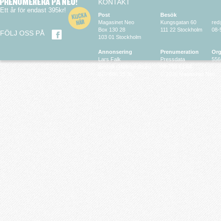
KONTAKT
Ett år för endast 395kr!
Post
Besök
Magasinet Neo
Kungsgatan 60
red
Box 130 28
111 22 Stockholm
08-
FÖLJ OSS PÅ
103 01 Stockholm
Annonsering
Prenumeration
Org
Lars Falk
Pressdata
556
larsfalk@falkmedia.eu
08-799 63 64
070-686 35 35
© 2026 Magasinet Neo