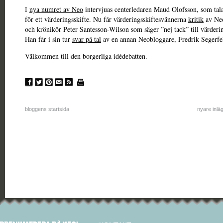
I
nya numret av Neo
intervjuas centerledaren Maud Olofsson, som tal
för ett värderingsskifte. Nu får värderingsskiftesvännerna
kritik
av Neo
och krönikör Peter Santesson-Wilson som säger ”nej tack” till värderin
Han får i sin tur
svar på tal
av en annan Neobloggare, Fredrik Segerfe
Välkommen till den borgerliga idédebatten.
bloggens startsida
nyare inlä