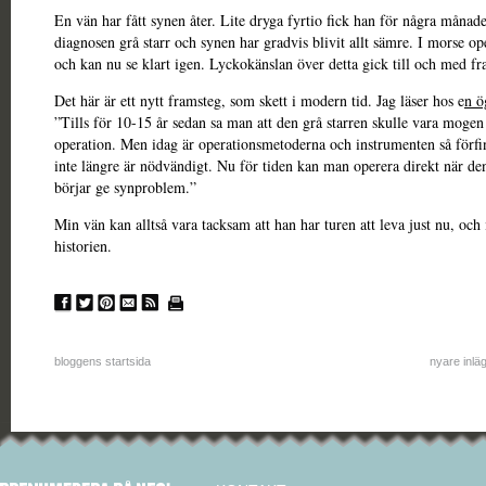
En vän har fått synen åter. Lite dryga fyrtio fick han för några månad
diagnosen grå starr och synen har gradvis blivit allt sämre. I morse o
och kan nu se klart igen. Lyckokänslan över detta gick till och med f
Det här är ett nytt framsteg, som skett i modern tid. Jag läser hos e
n ö
”Tills för 10-15 år sedan sa man att den grå starren skulle vara mogen
operation. Men idag är operationsmetoderna och instrumenten så förfin
inte längre är nödvändigt. Nu för tiden kan man operera direkt när den
börjar ge synproblem.”
Min vän kan alltså vara tacksam att han har turen att leva just nu, och i
historien.
bloggens startsida
nyare inlä