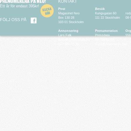
KONTAKT
Ett år för endast 395kr!
Post
Besök
Magasinet Neo
Kungsgatan 60
red
Box 130 28
111 22 Stockholm
08-
FÖLJ OSS PÅ
103 01 Stockholm
Annonsering
Prenumeration
Org
Lars Falk
Pressdata
556
larsfalk@falkmedia.eu
08-799 63 64
070-686 35 35
© 2026 Magasinet Neo