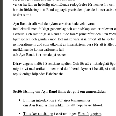
verkar ha fått en hederlig utomstående redogörelse för hennes liv och
har sin förklaring i att Rand upptagit precis den plats de konservativa 
önskat sitta i.
Ayn Rand är allt vad de nykonservativa hade velat vara:
intellektuell med folkligt genomslag och ett budskap som är relevant 
aktuellt. Och samtidigt är Rand allt de fasar: principfast och utan vör
hjärnspöken och gamla vanor. Det måste vara sååå bittert att ha
spelat
nyliberalismens död
som utkomst av finanskrisen, bara för att istället 
medkännande konservatismens fall
och Ayn Rands återinträde på scenen.
Därav dagens malör i Svenskans spalter. Och för att ett skadeglatt ögo
mig i nivå med artikeln, men med det liberala kynnet i behåll, så arti
replik enligt följande: Hahahahaha!
Seriös läsning om Ayn Rand finns det gott om annorstädes:
En liten introduktion i Voltaires
temanummer
om Ayn Rand är min artikel
En allt populärare filosof
.
Tio saker att slå upp
i essäsamlingen
Förnuft, egoism,