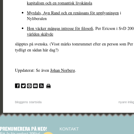
kapitalism och en romantisk livskänsla
Myrdals, Ayn Rand och en renässans för upplysningen
i
Nyliberalen
Hon väcker mångas intresse för filosofi
, Per Ericson i SvD 20
världen skälvde
släpptes på svenska. (Visst märks tomrummet efter en person som Per 
tydligt en sådan här dag?)
Uppdaterat: Se även
Johan Norberg
.
bloggens startsida
nyare inlä
KONTAKT
Ett år för endast 395kr!