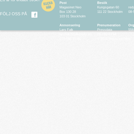
Post
Besök
Magasinet Neo
Kungsgatan 60
red
Box 130 28
111 22 Stockholm
08-
FÖLJ OSS PÅ
103 01 Stockholm
Annonsering
Prenumeration
Org
Lars Falk
Pressdata
556
larsfalk@falkmedia.eu
08-799 63 64
070-686 35 35
© 2026 Magasinet Neo