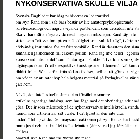
NYKONSERVATIVA SKULLE VILJA
Svenska Dagbladet har idag publicerat en
ledarartikel
om Ayn Rand
som i sak bara består av lite amatörpsykologiserande
rörelsesociologi och några svepande påståenden, som dessutom inte st
Ska vi bara rätta några av de mest flagranta misstagen: Rand såg inte
staten som ”ett symtom på en mänsklighet som valt fel väg”, tvärtom
nödvändig institution för ett fritt samhälle. Rand är dessutom den sista
samhälleliga skeenden till enkom politik. Rand såg inte heller ”egois
konsekvent rationalitet” som ”naturliga instinkter”, tvärtom som (själ
utgångspunkter för etik respektive kunskapsteori. Elementär källkontr
räddat Johan Wennström från sådana fadäser, oviljan att göra den säge
om vådan av att tota ihop hela helgens material på fredagkvällen när 
gått hem.
Nåväl, den intellektuella slappheten förstärker snarare
artikelns egentliga budskap, som har föga med det obefintliga sakinneh
göra. Det är som måttstock på de nykonservativas intellektuella stand
humör som artikeln har sitt värde. I det ljuset är den inte utan
underhållningsvärde. Den magsura reaktionen på Ayn Rands återinträd
rampljuset och den intellektuella debatten (där vi vad jag förstått me
Hellers
biografi
Ayn Rand and the world she made