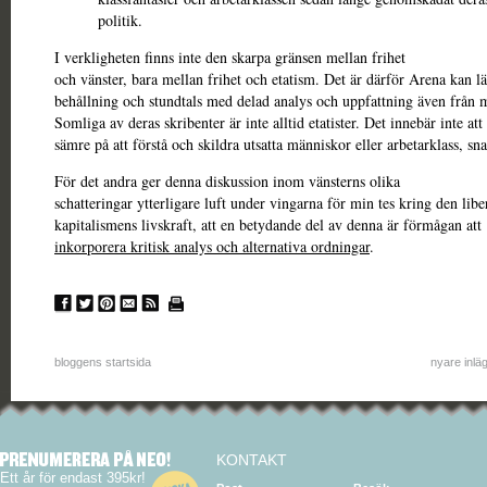
politik.
I verkligheten finns inte den skarpa gränsen mellan frihet
och vänster, bara mellan frihet och etatism. Det är därför Arena kan l
behållning och stundtals med delad analys och uppfattning även från mi
Somliga av deras skribenter är inte alltid etatister. Det innebär inte at
sämre på att förstå och skildra utsatta människor eller arbetarklass, sn
För det andra ger denna diskussion inom vänsterns olika
schatteringar ytterligare luft under vingarna för min tes kring den libe
kapitalismens livskraft, att en betydande del av denna är förmågan att
inkorporera kritisk analys och alternativa ordningar
.
bloggens startsida
nyare inlä
KONTAKT
Ett år för endast 395kr!