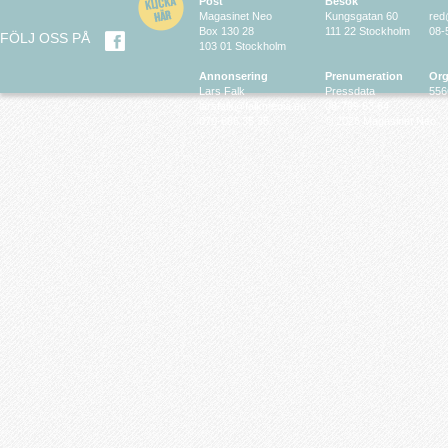
Post
Besök
Magasinet Neo
Kungsgatan 60
red
Box 130 28
111 22 Stockholm
08-
FÖLJ OSS PÅ
103 01 Stockholm
Annonsering
Prenumeration
Org
Lars Falk
Pressdata
556
larsfalk@falkmedia.eu
08-799 63 64
070-686 35 35
© 2026 Magasinet Neo