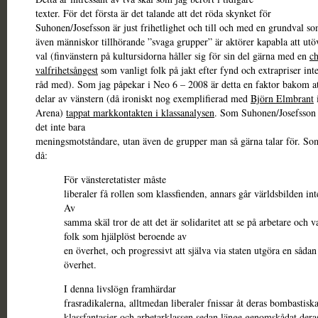
texter. För det första är det talande att det röda skynket för
Suhonen/Josefsson är just frihetlighet och till och med en grundval so
även människor tillhörande ”svaga grupper” är aktörer kapabla att utö
val (finvänstern på kultursidorna håller sig för sin del gärna med en
ch
valfrihetsångest
som vanligt folk på jakt efter fynd och extrapriser int
råd med). Som jag påpekar i Neo 6 – 2008 är detta en faktor bakom at
delar av vänstern (då ironiskt nog exemplifierad med
Björn Elmbrant
Arena)
tappat markkontakten i klassanalysen
. Som Suhonen/Josefsson v
det inte bara
meningsmotståndare, utan även de grupper man så gärna talar för. So
då:
För vänsteretatister måste
liberaler få rollen som klassfienden, annars går världsbilden int
Av
samma skäl tror de att det är solidaritet att se på arbetare och v
folk som hjälplöst beroende av
en överhet, och progressivt att själva via staten utgöra en sådan
överhet.
I denna livslögn framhärdar
frasradikalerna, alltmedan liberaler fnissar åt deras bombastisk
klassfantasier och arbetarklassen sedan länge genomskådat dera