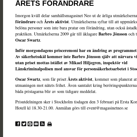
ÅRETS FÖRÄNDRARE
Imorgon kväll delar samhällsmagasinet Neo ut de årliga utmärkelsern
förändrare
Årets aktivist
och
. Utmärkelserna syftar till att uppmär
belöna personer som inte bara pratar om förändring, utan också åstad
Barbro Jönsson
praktiken. Utmärkelserna 2009 går till åklagare
och t
Oscar Swartz
.
Inför morgondagens prisceremoni har en ändring av programmet 
Av säkerhetsskäl kommer inte Barbro Jönsson själv att närvara 
utan priset mottas istället av Mikael Hiljegren, inspektör vid
Länskriminalpolisen med ansvar för personsäkerhetsarbetet i Sto
Oscar Swartz
Årets aktivist
, som får priset
, kommer som planerat at
utmaningen mot nätets frihet. Även samtalet kring beröringspunkterna
båda pristagarna blir av som tidigare meddelat.
Prisutdelningen sker i Stockholm tisdagen den 3 februari på Ersta Ko
Hotell kl 18.30-21.00. Anmälan görs till event@magasinetneo.se