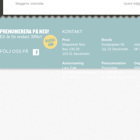
bloggens startsida
nyare inlä
KONTAKT
Ett år för endast 395kr!
Post
Besök
Magasinet Neo
Kungsgatan 60
red
Box 130 28
111 22 Stockholm
08-
FÖLJ OSS PÅ
103 01 Stockholm
Annonsering
Prenumeration
Org
Lars Falk
Pressdata
556
larsfalk@falkmedia.eu
08-799 63 64
070-686 35 35
© 2026 Magasinet Neo