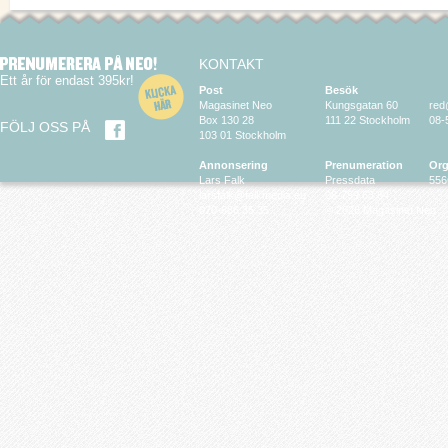
KONTAKT
Ett år för endast 395kr!
Post
Besök
Magasinet Neo
Kungsgatan 60
red
Box 130 28
111 22 Stockholm
08-
FÖLJ OSS PÅ
103 01 Stockholm
Annonsering
Prenumeration
Org
Lars Falk
Pressdata
556
larsfalk@falkmedia.eu
08-799 63 64
070-686 35 35
© 2026 Magasinet Neo