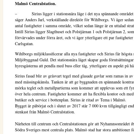
Malmö Centralstation.
– Sirius ligger i stationsnära läge i det nya spännande område
säger Anders Jarl, verkställande direktör för Wihlborgs. Vi äger sedan 
antal fastigheter i samma område, vilket sedan länge är en uttalad strat
Intill Sirius ligger Slagthuset och Polstjärnan 1 och Polstjärnan 2, so
förvärvades under förra året, och vi äger ytterligare ett par fastigheter
Carlsgatan.
Wihlborgs miljöklassificerar alla nya fastigheter och Sirius får högsta 
Miljöbyggnad Guld. Det stationsnära läget skapar goda förutsättningar
hyresgästerna att pendla med buss eller tåg, ytterligare en aspekt på hå
Sirius fasad blir av gråsvart tegel med glasade gavlar som ramas in av
med mässingskänsla. Tanken är att ge byggnaden en spännande kontras
mörka teglet och metallpartierna som kommer att upplevas som ett fyrl
över hela centrum. Fastigheter kommer att ha flexibla kontor och med 
butiker och service i bottenplan. Sirius är ritad av Tema i Malmö.
Bygget är påbörjat och i slutet av 2017 står 7 000 kvm tillgängligt enda
stenkast från Malmö Centralstation.
Närheten till centrum och Centralstationen gör att Nyhamnsområdet ib
Södra Sveriges mest centrala plats. Malmö stad har stora ambitioner 