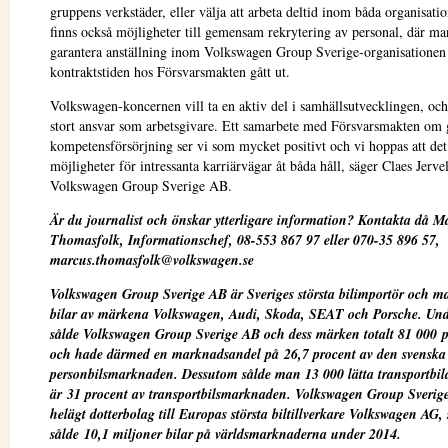
gruppens verkstäder, eller välja att arbeta deltid inom båda organisati
finns också möjligheter till gemensam rekrytering av personal, där m
garantera anställning inom Volkswagen Group Sverige-organisationen e
kontraktstiden hos Försvarsmakten gått ut.
Volkswagen-koncernen vill ta en aktiv del i samhällsutvecklingen, och 
stort ansvar som arbetsgivare. Ett samarbete med Försvarsmakten o
kompetensförsörjning ser vi som mycket positivt och vi hoppas att de
möjligheter för intressanta karriärvägar åt båda håll, säger Claes Jerv
Volkswagen Group Sverige AB.
Är du journalist och önskar ytterligare information? Kontakta då M
Thomasfolk, Informationschef, 08-553 867 97 eller 070-35 896 57,
marcus.thomasfolk@volkswagen.se
Volkswagen Group Sverige AB är Sveriges största bilimportör och m
bilar av märkena Volkswagen, Audi, Skoda, SEAT och Porsche. Un
sålde Volkswagen Group Sverige AB och dess märken totalt 81 000 p
och hade därmed en marknadsandel på 26,7 procent av den svenska
personbilsmarknaden. Dessutom sålde man 13 000 lätta transportbila
är 31 procent av transportbilsmarknaden. Volkswagen Group Sverige
helägt dotterbolag till Europas största biltillverkare Volkswagen AG,
sålde 10,1 miljoner bilar på världsmarknaderna under 2014.