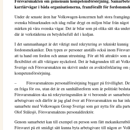
Försvarsmakten om gemensam kompetensförsörjning. Samarbete
karriärvägar i båda organisationerna, framförallt för fordonsme
Under de senaste åren har Volkswagen-koncernen haft stora framgång
svenska bilmarknaden och idag rullar drygt en miljon bilar från något
märken på våra svenska vägar. Det är bilar som på olika sätt ska under
där är verkstäderna en betydelsefull del i kedjan.
I det sammanhanget är det viktigt med rekrytering av tekniskt kunnig
fordonsmekaniker. Den typen av personer anställs också inom Försvar
att ta hand om fordon och annan utrustning. För att bli attraktiv som a
flexibilitet ett allt viktigare nyckelord. Det är bakgrunden till att Vo
Sverige och Försvarsmakten nu skrivit under en avsiktsförklaring o
kompetensförsörjning.
– Försvarsmaktens personalförsörjning bygger på frivillighet. Det 
en fråga för oss, utan det är en samhällsreform som är politiskt besluta
Försvarsmakten ska nå rekryteringsmålen är vi beroende av samarbet
arbetsgivare och därför är jag glad över att Försvarsmakten nu har inle
samarbete med Volkswagen Group Sverige som ger nytta för alla parte
Olof Stålesjö, Försvarsmaktens personaldirektör.
Genom samarbetet kan till exempel en person som fått mekanikerutbi
Försvaret på ett smidigt sätt kunna byta arbetsgivare till någon av Vo