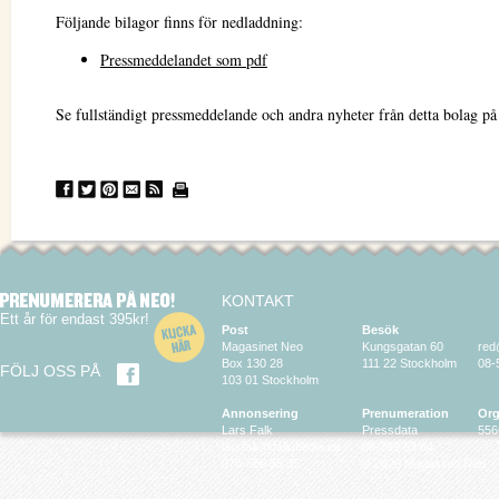
Följande bilagor finns för nedladdning:
Pressmeddelandet som pdf
Se fullständigt pressmeddelande och andra nyheter från detta bolag p
KONTAKT
Ett år för endast 395kr!
Post
Besök
Magasinet Neo
Kungsgatan 60
red
Box 130 28
111 22 Stockholm
08-
FÖLJ OSS PÅ
103 01 Stockholm
Annonsering
Prenumeration
Org
Lars Falk
Pressdata
556
larsfalk@falkmedia.eu
08-799 63 64
070-686 35 35
© 2026 Magasinet Neo