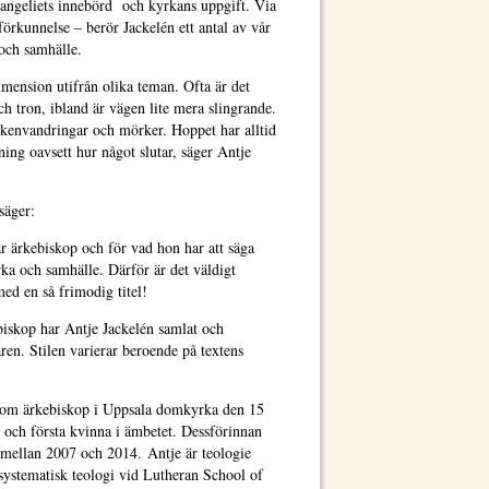
vangeliets innebörd och kyrkans uppgift. Via
förkunnelse – berör Jackelén ett antal av vår
och samhälle.
ension utifrån olika teman. Ofta är det
ch tron, ibland är vägen lite mera slingrande.
 ökenvandringar och mörker. Hoppet har alltid
ening oavsett hur något slutar, säger Antje
säger:
 ärkebiskop och för vad hon har att säga
ka och samhälle. Därför är det väldigt
ed en så frimodig titel!
iskop har Antje Jackelén samlat och
åren. Stilen varierar beroende på textens
som ärkebiskop i Uppsala domkyrka den 15
 och första kvinna i ämbetet. Dessförinnan
t mellan 2007 och 2014. Antje är teologie
 systematisk teologi vid Lutheran School of