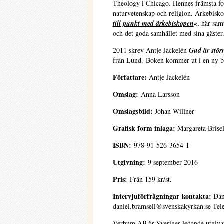
Theology i Chicago. Hennes främsta fo
naturvetenskap och religion. Ärkebisk
till punkt med ärkebiskopen
«
, här sam
och det goda samhället med sina gäster
2011 skrev Antje Jackelén
Gud är stör
från Lund. Boken kommer ut i en ny b
Författare:
Antje Jackelén
Omslag:
Anna Larsson
Omslagsbild:
Johan Willner
Grafisk form inlaga:
Margareta Brise
ISBN:
978-91-526-3654-1
Utgivning:
9 september 2016
Pris:
Från 159 kr/st.
Intervjuförfrågningar
kontakta:
Dani
daniel.bramsell@svenskakyrkan.se Te
Verbum AB är Sveriges ledande utgivare