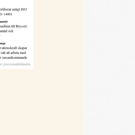
rtifierat enligt ISO
SO 14001
entet
endium till Bryssel:
amtid och
r
ange
vationskraft skapar
sätt att arbeta med
 av ensamkommande
ler pressmeddelanden