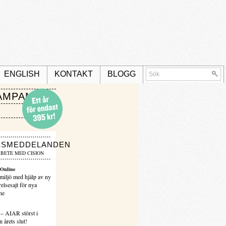
ENGLISH
KONTAKT
BLOGG
AMPANJ
SSMEDDELANDEN
BETE MED CISION
Online
miljö med hjälp av ny
elsesajt för nya
ne
 – AIAR störst i
 årets slut!