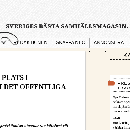
EN
REDAKTIONEN
SKAFFA NEO
ANNONSERA
K
PLATS I
PRE
I DET OFFENTLIGA
I SAMAR
Nya Casinon 
Säkrare spel
norsk jämför
casinon onli
AIAR
Blodvittring
 protektionism utmanar samhällslivet vill
världen innan