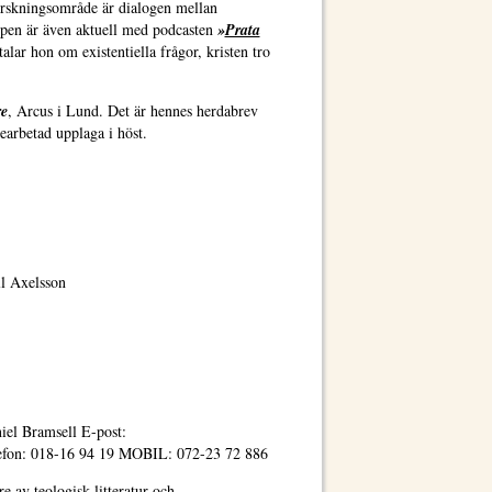
rskningsområde är dialogen mellan
open är även aktuell med podcasten
»
Prata
talar hon om existentiella frågor, kristen tro
.
re
, Arcus i Lund. Det är hennes herdabrev
earbetad upplaga i höst.
ll Axelsson
el Bramsell E-post:
lefon: 018-16 94 19 MOBIL: 072-23 72 886
 av teologisk litteratur och