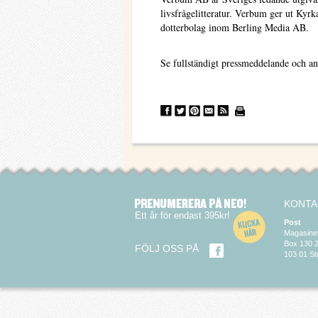
livsfrågelitteratur. Verbum ger ut Ky
dotterbolag inom Berling Media AB.
Se fullständigt pressmeddelande och an
KONTA
Ett år för endast 395kr!
Post
Magasine
Box 130 
FÖLJ OSS PÅ
103 01 S