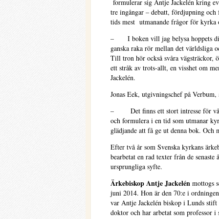
formulerar sig Antje Jackelén kring e
tre ingångar – debatt, fördjupning och 
tids mest utmanande frågor för kyrka 
– I boken vill jag belysa hoppets dim
ganska raka rör mellan det världsliga o
Till tron hör också svåra vägsträckor,
ett stråk av trots-allt, en visshet om m
Jackelén.
Jonas Eek, utgivningschef på Verbum, 
– Det finns ett stort intresse för vår
och formulera i en tid som utmanar kyr
glädjande att få ge ut denna bok. Och m
Efter två år som Svenska kyrkans ärkeb
bearbetat en rad texter från de senaste 
ursprungliga syfte.
Ärkebiskop Antje Jackelén
mottogs 
juni 2014. Hon är den 70:e i ordningen
var Antje Jackelén biskop i Lunds stif
doktor och har arbetat som professor i