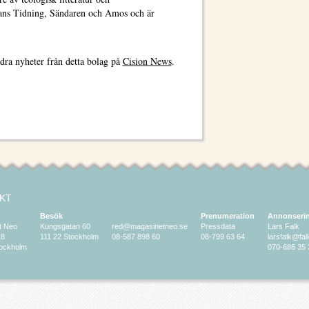
rkans Tidning, Sändaren och Amos och är
dra nyheter från detta bolag på
Cision News
.
KT
Besök
Prenumeration
Annonseri
t Neo
Kungsgatan 60
red@magasinetneo.se
Pressdata
Lars Falk
28
111 22 Stockholm
08-587 898 60
08-799 63 64
larsfalk@fa
tockholm
070-686 35 