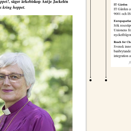
, säger ärkebiskop Antje Jackelén
oppet!
IT Gården
 kring hoppet.
IT Gården ce
9001 och I
Europaparlam
Sök resestip
Unionens fr
nyckelfrågo
Reach for Ch
Svensk inno
banbrytande 
integration
f