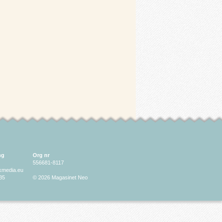
ng
Org nr
556681-8117
lkmedia.eu
35
© 2026 Magasinet Neo