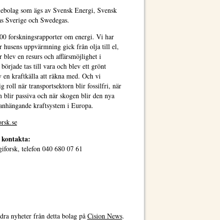
ktiebolag som ägs av Svensk Energi, Svensk
as Sverige och Swedegas.
000 forskningsrapporter om energi. Vi har
 husens uppvärmning gick från olja till el,
blev en resurs och affärsmöjlighet i
rjade tas till vara och blev ett grönt
 en kraftkälla att räkna med. Och vi
roll när transportsektorn blir fossilfri, när
n blir passiva och när skogen blir den nya
manhängande kraftsystem i Europa.
rsk.se
 kontakta:
iforsk, telefon 040 680 07 61
dra nyheter från detta bolag på
Cision News
.