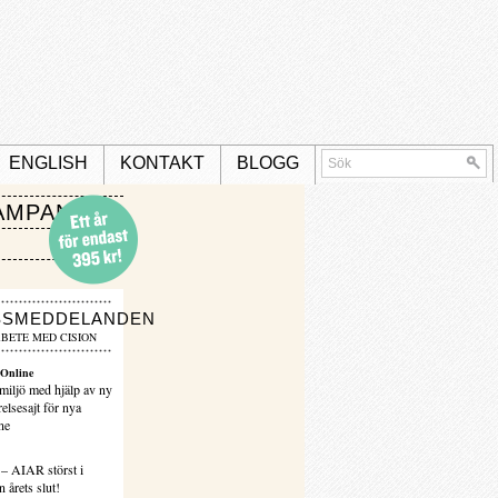
ENGLISH
KONTAKT
BLOGG
AMPANJ
SSMEDDELANDEN
BETE MED CISION
Online
miljö med hjälp av ny
elsesajt för nya
ne
 – AIAR störst i
 årets slut!