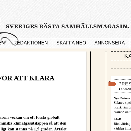
EN
REDAKTIONEN
SKAFFA NEO
ANNONSERA
K
FÖR ATT KLARA
PRE
I SAMAR
Nya Casinon 
Säkrare spel
norsk jämför
casinon onli
ärom veckan om ett första globalt
AIAR
t minska klimatgasutsläppen så att den
Blodvittring
gt kan stanna på 1,5 grader. Avtalet
världen innan