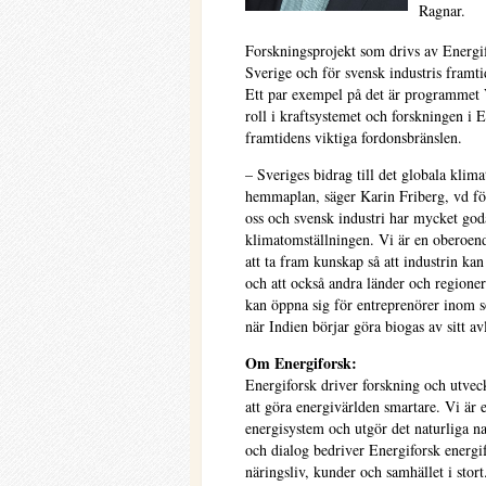
Ragnar.
Forskningsprojekt som drivs av Energif
Sverige och för svensk industris framtid
Ett par exempel på det är programmet 
roll i kraftsystemet och forskningen i 
framtidens viktiga fordonsbränslen.
– Sveriges bidrag till det globala klim
hemmaplan, säger Karin Friberg, vd för
oss och svensk industri har mycket goda
klimatomställningen. Vi är en oberoend
att ta fram kunskap så att industrin kan
och att också andra länder och regioner
kan öppna sig för entreprenörer inom so
när Indien börjar göra biogas av sitt a
Om Energiforsk:
Energiforsk driver forskning och utve
att göra energivärlden smartare. Vi är e
energisystem och utgör det naturliga n
och dialog bedriver Energiforsk energi
näringsliv, kunder och samhället i stort