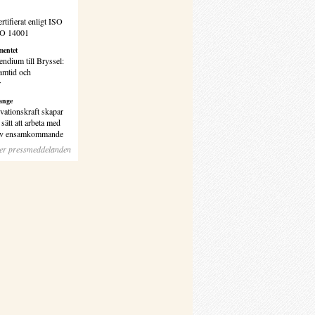
rtifierat enligt ISO
SO 14001
entet
endium till Bryssel:
amtid och
r
ange
vationskraft skapar
sätt att arbeta med
 av ensamkommande
ler pressmeddelanden