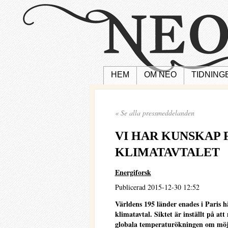
HEM
OM NEO
TIDNING
« Se alla pressmeddelanden
VI HAR KUNSKAP 
KLIMATAVTALET
Energiforsk
Publicerad 2015-12-30 12:52
Världens 195 länder enades i Paris h
klimatavtal. Siktet är inställt på at
globala temperaturökningen om möjli