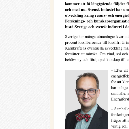
kommer att få långtgående följder f
och med nu. Svensk industri har unde
utveckling kring resurs- och energie
Forsknings- och kunskapsorganisatio
bistå Sverige och svensk industri i de
Sverige har många utmaningar kvar att 
procent fossilberoende till fossilfri är 
Kärnkraftens eventuella avveckling mås
fortsätter att minska. Om vind, sol och 
behövs ny och fördjupad kunskap till e
– Efter att
energieffek
för att kla
har många 
samhälle, 
Energifors
– Samhället
forskninge
frågor att 
viktig roll