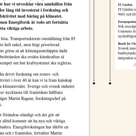
ör hur vi utvecklar våra samhällen från
IT Gården
r lång tid investerat i forskning och
IT Gården ce
9001 och I
ffektivitet med bäring på klimatet.
nen Energiforsk är redo att fortsätta
Europaparlam
Sök resestip
tta viktiga arbete.
Unionens fr
nyckelfrågo
lösa. Transportsektorns omställning från 85
Reach for Ch
inte helt enkel, men högt prioriterad.
Svensk inno
te göras så att klimatgasutsläppen ändå
banbrytande 
biobränslen ska ersätta kärnkraften så
integration
xempel om hur kraftsystemet ska regleras.
f
 ha drivit forskning om resurs- och
tivitet i över 40 år kan vi ta fram kunskap
ra klimatavtalet. Sverige och svensk industri
av nycklarna till framtidens hållbara
säger Martin Ragnar, forskningschef på
k.
 förändras ständigt och det gör att
n alltid kommer att ha nya och viktiga
studera. Energiforskningen har därför en
 nu och i framtiden, fortsätter Martin