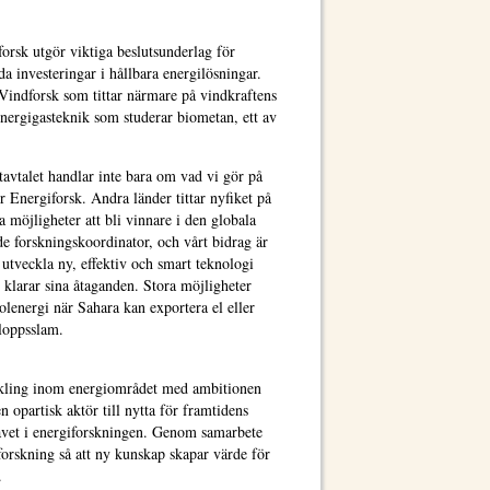
orsk utgör viktiga beslutsunderlag för
a investeringar i hållbara energilösningar.
Vindforsk som tittar närmare på vindkraftens
Energigasteknik som studerar biometan, ett av
atavtalet handlar inte bara om vad vi gör på
 Energiforsk. Andra länder tittar nyfiket på
 möjligheter att bli vinnare i den globala
e forskningskoordinator, och vårt bidrag är
 utveckla ny, effektiv och smart teknologi
 klarar sina åtaganden. Stora möjligheter
lenergi när Sahara kan exportera el eller
vloppsslam.
ckling inom energiområdet med ambitionen
n opartisk aktör till nytta för framtidens
avet i energiforskningen. Genom samarbete
forskning så att ny kunskap skapar värde för
.