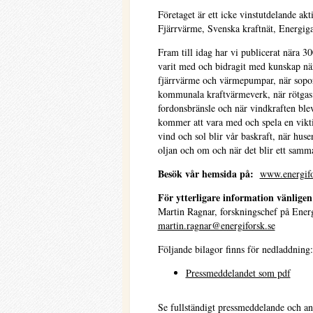
Företaget är ett icke vinstutdelande a
Fjärrvärme, Svenska kraftnät, Energig
Fram till idag har vi publicerat nära 3
varit med och bidragit med kunskap när
fjärrvärme och värmepumpar, när sopor 
kommunala kraftvärmeverk, när rötgas bö
fordonsbränsle och när vindkraften blev
kommer att vara med och spela en viktig 
vind och sol blir vår baskraft, när huse
oljan och om och när det blir ett sam
Besök vår hemsida på:
www.energifo
För ytterligare information vänligen
Martin Ragnar, forskningschef på Energ
martin.ragnar@energiforsk.se
Följande bilagor finns för nedladdning:
Pressmeddelandet som pdf
Se fullständigt pressmeddelande och an