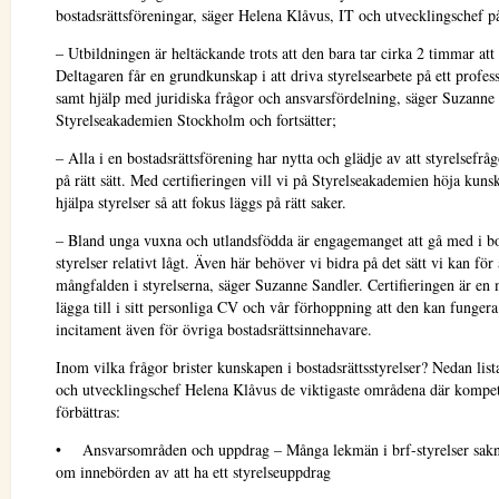
bostadsrättsföreningar, säger Helena Klåvus, IT och utvecklingschef 
– Utbildningen är heltäckande trots att den bara tar cirka 2 timmar at
Deltagaren får en grundkunskap i att driva styrelsearbete på ett profess
samt hjälp med juridiska frågor och ansvarsfördelning, säger Suzanne
Styrelseakademien Stockholm och fortsätter;
– Alla i en bostadsrättsförening har nytta och glädje av att styrelsefrå
på rätt sätt. Med certifieringen vill vi på Styrelseakademien höja kun
hjälpa styrelser så att fokus läggs på rätt saker.
– Bland unga vuxna och utlandsfödda är engagemanget att gå med i bo
styrelser relativt lågt. Även här behöver vi bidra på det sätt vi kan för 
mångfalden i styrelserna, säger Suzanne Sandler. Certifieringen är en m
lägga till i sitt personliga CV och vår förhoppning att den kan fungera
incitament även för övriga bostadsrättsinnehavare.
Inom vilka frågor brister kunskapen i bostadsrättsstyrelser? Nedan lis
och utvecklingschef Helena Klåvus de viktigaste områdena där kompe
förbättras:
• Ansvarsområden och uppdrag – Många lekmän i brf-styrelser sak
om innebörden av att ha ett styrelseuppdrag