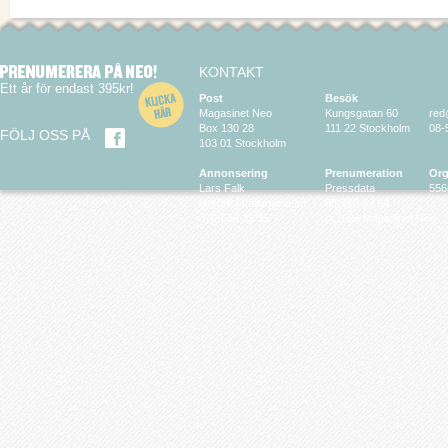
KONTAKT
Ett år för endast 395kr!
Post
Besök
Magasinet Neo
Kungsgatan 60
red
Box 130 28
111 22 Stockholm
08-
FÖLJ OSS PÅ
103 01 Stockholm
Annonsering
Prenumeration
Org
Lars Falk
Pressdata
556
larsfalk@falkmedia.eu
08-799 63 64
070-686 35 35
© 2026 Magasinet Neo