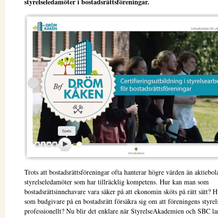
styrelseledamöter i bostadsrättsföreningar.
Trots att bostadsrättsföreningar ofta hanterar högre värden än aktiebol
styrelseledamöter som har tillräcklig kompetens. Hur kan man som
bostadsrättsinnehavare vara säker på att ekonomin sköts på rätt sätt?
som budgivare på en bostadsrätt försäkra sig om att föreningens styre
professionellt? Nu blir det enklare när StyrelseAkademien och SBC la