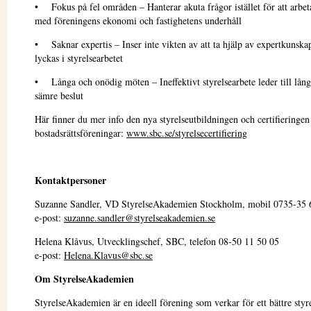
• Fokus på fel områden – Hanterar akuta frågor istället för att arbeta
med föreningens ekonomi och fastighetens underhåll
• Saknar expertis – Inser inte vikten av att ta hjälp av expertkunskap
lyckas i styrelsearbetet
• Långa och onödig möten – Ineffektivt styrelsearbete leder till lån
sämre beslut
Här finner du mer info den nya styrelseutbildningen och certifieringen
bostadsrättsföreningar:
www.sbc.se/styrelsecertifiering
Kontaktpersoner
Suzanne Sandler, VD StyrelseAkademien Stockholm, mobil 0735-35 
e-post:
suzanne.sandler@styrelseakademien.se
Helena Klåvus, Utvecklingschef, SBC, telefon 08-50 11 50 05
e-post:
Helena.Klavus@sbc.se
Om StyrelseAkademien
StyrelseAkademien är en ideell förening som verkar för ett bättre styre