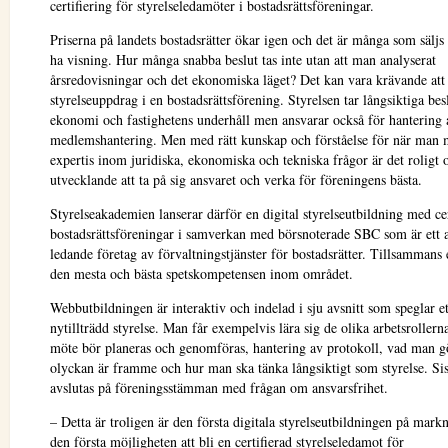
certifiering för styrelseledamöter i bostadsrättsföreningar.
Priserna på landets bostadsrätter ökar igen och det är många som säljs 
ha visning. Hur många snabba beslut tas inte utan att man analyserat
årsredovisningar och det ekonomiska läget? Det kan vara krävande att
styrelseuppdrag i en bostadsrättsförening. Styrelsen tar långsiktiga be
ekonomi och fastighetens underhåll men ansvarar också för hantering
medlemshantering. Men med rätt kunskap och förståelse för när man m
expertis inom juridiska, ekonomiska och tekniska frågor är det roligt 
utvecklande att ta på sig ansvaret och verka för föreningens bästa.
Styrelseakademien lanserar därför en digital styrelseutbildning med cer
bostadsrättsföreningar i samverkan med börsnoterade SBC som är ett a
ledande företag av förvaltningstjänster för bostadsrätter. Tillsammans 
den mesta och bästa spetskompetensen inom området.
Webbutbildningen är interaktiv och indelad i sju avsnitt som speglar e
nytillträdd styrelse. Man får exempelvis lära sig de olika arbetsrollerna
möte bör planeras och genomföras, hantering av protokoll, vad man g
olyckan är framme och hur man ska tänka långsiktigt som styrelse. Sis
avslutas på föreningsstämman med frågan om ansvarsfrihet.
– Detta är troligen är den första digitala styrelseutbildningen på mark
den första möjligheten att bli en certifierad styrelseledamot för