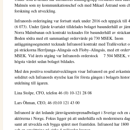
Malmén som ny kommunikationschef och med Mikael Åstrand som ch
forskning och utveckling.
Infranords orderingång var fortsatt stark under 2016 och uppgick til
(6 073). Under fjärde kvartalet tilldelades bolaget basunderhåll av jär
Norra Malmbanan och kontrakt tecknades för basunderhåll av sträck
Boden södra med ett sammanlagt ordervärde på 730 MSEK. Inom
anläggningssegmentet tecknade Infranord kontrakt med Trafikverket 
på sträckorna Herrljunga–Alingsås och Floby–Alingsås, med ett order
MSEK. Vid årets utgång var Infranords orderstock 7 504 MSEK, vil
högsta värdet sedan bolaget bildades.
Med den positiva resultatutvecklingen visar Infranord en god avkastn
soliditet och Infranords styrelse kan för första gången i bolagets histor
utdelning till ägaren.
Lina Stolpe, CFO, telefon 46 (0) 10-121 28 08
Lars Öhman, CEO, 46 (0)10 121 43 00
Infranord är det ledande järnvägsentreprenadbolaget i Sverige och en a
aktörerna i Norge
.
Fokus ligger på att underhålla och modernisera dag
samt att utveckla och bygga spåret mot framtiden. Infranord har 1800
och en omsättning på cirka 4 miljarder kronor.