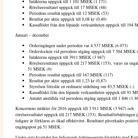
Intäkterna uppgick till 1 101 MSEK (1 171)
Rörelseresultatet uppgick till 17 MSEK (68)
Periodens resultat uppgick till 12 MSEK (53)
Resultat per aktie uppgick till 0,08 kr (0,40)
Kassaflödet från den löpande verksamheten uppgick till 194
Januari – december
Orderingången under perioden var 4 537 MSEK (6 073)
Orderstocken vid periodens utgång uppgick till 7 504 MSEK
Intäkterna uppgick till 3911 MSEK (3 947)
Rörelseresultatet uppgick till 217 MSEK (153), varav en engå
51 MSEK (0)
Periodens resultat uppgick till 167 MSEK (117)
Resultat per aktie uppgick till 1,23 kr (0,87)
Styrelsen föreslår en ordinarie utdelning om 83,5 MSEK (-)
Kassaflödet från den löpande verksamheten uppgick till 91 
Antalet anställda vid periodens utgång uppgick till 1 846 (1 8
Koncernens intäkter för 2016 uppgick till 3 911 MSEK (3 947) och
rörelseresultatet uppgick till 217 MSEK (153). Resultatförbättringen
tidigare år förklaras av ökad effektivitet. Resultatet påverkades positiv
engångspost på 51 MSEK.
Under sista kvartalet har Infranords ledningsgrupp förstärkts med Kar