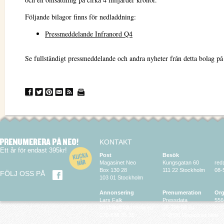
Följande bilagor finns för nedladdning:
Pressmeddelande Infranord Q4
Se fullständigt pressmeddelande och andra nyheter från detta bolag p
KONTAKT
Ett år för endast 395kr!
Post
Besök
Magasinet Neo
Kungsgatan 60
red
Box 130 28
111 22 Stockholm
08-
FÖLJ OSS PÅ
103 01 Stockholm
Annonsering
Prenumeration
Org
Lars Falk
Pressdata
556
larsfalk@falkmedia.eu
08-799 63 64
070-686 35 35
© 2026 Magasinet Neo