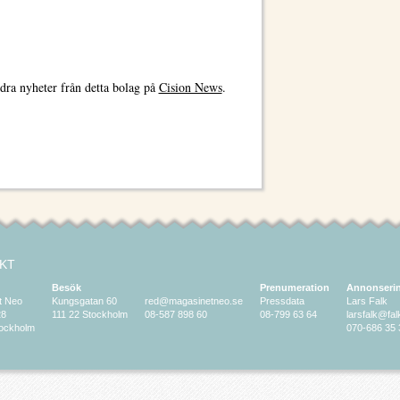
dra nyheter från detta bolag på
Cision News
.
KT
Besök
Prenumeration
Annonseri
t Neo
Kungsgatan 60
red@magasinetneo.se
Pressdata
Lars Falk
28
111 22 Stockholm
08-587 898 60
08-799 63 64
larsfalk@fa
tockholm
070-686 35 