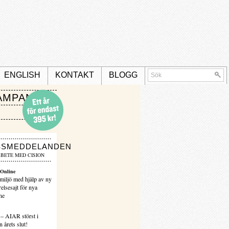
ENGLISH
KONTAKT
BLOGG
AMPANJ
SSMEDDELANDEN
BETE MED CISION
Online
miljö med hjälp av ny
elsesajt för nya
ne
 – AIAR störst i
 årets slut!