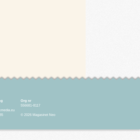
ng
Org nr
556681-8117
lkmedia.eu
35
© 2026 Magasinet Neo