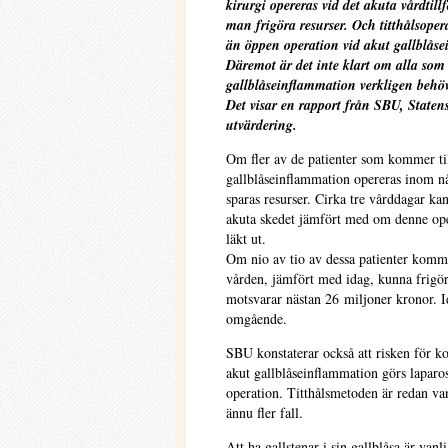
kirurgi opereras vid det akuta vårdtillf
man frigöra resurser. Och titthålsoper
än öppen operation vid akut gallblås
Däremot är det inte klart om alla som 
gallblåseinflammation verkligen behöv
Det visar en rapport från SBU, Staten
utvärdering.
Om fler av de patienter som kommer ti
gallblåseinflammation opereras inom någr
sparas resurser. Cirka tre vårddagar kan
akuta skedet jämfört med om denne oper
läkt ut.
Om nio av tio av dessa patienter kommer
vården, jämfört med idag, kunna frigör
motsvarar nästan 26 miljoner kronor. Id
omgående.
SBU konstaterar också att risken för k
akut gallblåseinflammation görs laparosk
operation. Titthålsmetoden är redan van
ännu fler fall.
Att ha gallstenar i sin gallblåsa är vanli