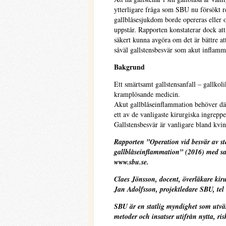
ytterligare fråga som SBU nu försökt r
gallblåsesjukdom borde opereras eller
uppstår. Rapporten konstaterar dock att
säkert kunna avgöra om det är bättre att
såväl gallstensbesvär som akut inflamma
Bakgrund
Ett smärtsamt gallstensanfall – gallkol
kramplösande medicin.
Akut gallblåseinflammation behöver där
ett av de vanligaste kirurgiska ingrepp
Gallstensbesvär är vanligare bland kvi
Rapporten ”Operation vid besvär av st
gallblåseinflammation” (2016) med sa
www.sbu.se.
Claes Jönsson, docent, överläkare kir
Jan Adolfsson, projektledare SBU, tel
SBU är en statlig myndighet som utvär
metoder och insatser utifrån nytta, ri