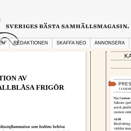
EN
REDAKTIONEN
SKAFFA NEO
ANNONSERA
K
TION AV
PRE
LLBLÅSA FRIGÖR
I SAMAR
Nya Casinon 
Säkrare spel
norsk jämför
casinon onli
AIAR
Blodvittring
lblåseinflammation som bedöms behöva
världen innan