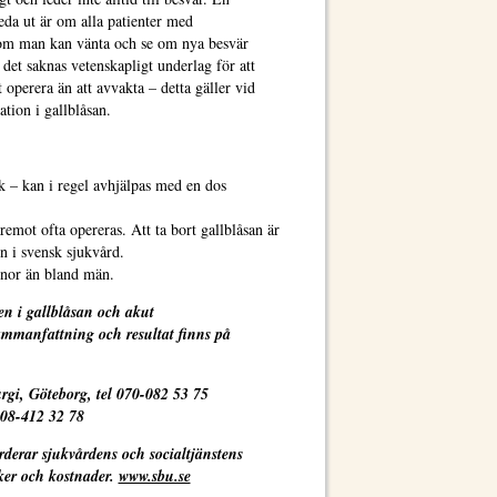
eda ut är om alla patienter med
 om man kan vänta och se om nya besvär
 det saknas vetenskapligt underlag för att
 operera än att avvakta – detta gäller vid
tion i gallblåsan.
ik – kan i regel avhjälpas med en dos
emot ofta opereras. Att ta bort gallblåsan är
en i svensk sjukvård.
nnor än bland män.
en i gallblåsan och akut
mmanfattning och resultat finns på
urgi, Göteborg, tel 070-082 53 75
 08-412 32 78
derar sjukvårdens och socialtjänstens
sker och kostnader.
www.sbu.se