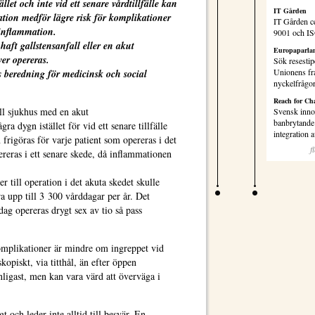
ället och inte vid ett senare vårdtillfälle kan
IT Gården
ation medför lägre risk för komplikationer
IT Gården ce
einflammation.
9001 och I
haft gallstensanfall eller en akut
Europaparlam
er opereras.
Sök resestip
Unionens fr
s beredning för medicinsk och social
nyckelfrågo
Reach for Ch
ll sjukhus med en akut
Svensk inno
banbrytande 
a dygn istället för vid ett senare tillfälle
integration
 frigöras för varje patient som opereras i det
f
eras i ett senare skede, då inflammationen
 till operation i det akuta skedet skulle
a upp till 3 300 vårddagar per år. Det
ag opereras drygt sex av tio så pass
omplikationer är mindre om ingreppet vid
opiskt, via titthål, än efter öppen
ligast, men kan vara värd att överväga i
gt och leder inte alltid till besvär. En