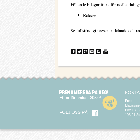
Följande bilagor finns för nedladdning:
Release
Se fullständigt pressmeddelande och an
KONTA
Ett år för endast 395kr!
Post
Magasine
Box 130 
FÖLJ OSS PÅ
103 01 S