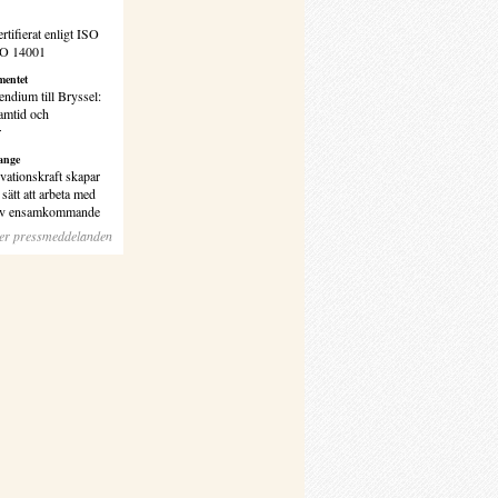
rtifierat enligt ISO
SO 14001
entet
endium till Bryssel:
amtid och
r
ange
vationskraft skapar
sätt att arbeta med
 av ensamkommande
ler pressmeddelanden