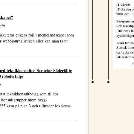
IT Gården
IT Gården ce
9001 och I
skapet?
Europaparlam
9:39
Sök resestip
Unionens fr
skuteras etikens roll i medielandskapet som
nyckelfrågo
r webbjournalistiken eller kan man ta ut
Reach for Ch
Svensk inno
banbrytande 
integration
f
ed teknikkonsulten Structor Södertälje
 i Södertälje
0
rtat teknikkonsultbolag som tillhör
a konsultgrupper inom bygg-
235 kvm på plan 3 och tillträder lokalerna