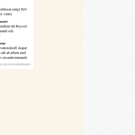
rtifierat enligt ISO
SO 14001
entet
endium till Bryssel:
amtid och
r
ange
vationskraft skapar
sätt att arbeta med
 av ensamkommande
ler pressmeddelanden