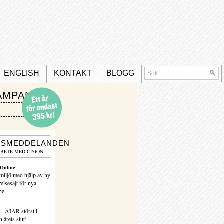
ENGLISH
KONTAKT
BLOGG
AMPANJ
SSMEDDELANDEN
BETE MED CISION
Online
miljö med hjälp av ny
elsesajt för nya
ne
 – AIAR störst i
 årets slut!