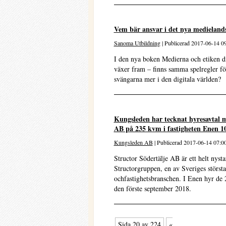
Vem bär ansvar i det nya medieland
Sanoma Utbildning
| Publicerad 2017-06-14 0
I den nya boken Medierna och etiken di
växer fram – finns samma spelregler fö
svängarna mer i den digitala världen?
Kungsleden har tecknat hyresavtal m
AB på 235 kvm i fastigheten Enen 10
Kungsleden AB
| Publicerad 2017-06-14 07:0
Structor Södertälje AB är ett helt nysta
Structorgruppen, en av Sveriges störst
ochfastighetsbranschen. I Enen hyr de 
den förste september 2018.
Sida 20 av 224
«