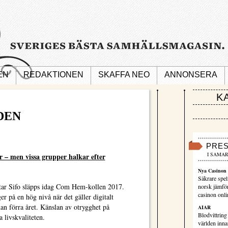
EN
REDAKTIONEN
SKAFFA NEO
ANNONSERA
K
DEN
PRE
I SAMAR
ar – men vissa grupper halkar efter
Nya Casinon 
Säkrare spel
ar Sifo släpps idag Com Hem-kollen 2017.
norsk jämför
casinon onli
er på en hög nivå när det gäller digitalt
an förra året. Känslan av otrygghet på
AIAR
Blodvittring
a livskvaliteten.
världen innan