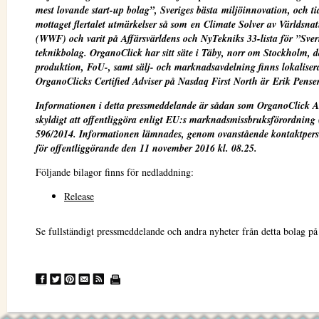
mest lovande start-up bolag”, Sveriges bästa miljöinnovation, och ti
mottaget flertalet utmärkelser så som en Climate Solver av Världsna
(WWF) och varit på Affärsvärldens och NyTekniks 33-lista för ”Sveri
teknikbolag. OrganoClick har sitt säte i Täby, norr om Stockholm, d
produktion, FoU-, samt sälj- och marknadsavdelning finns lokaliser
OrganoClicks Certified Adviser på Nasdaq First North är Erik Pens
Informationen i detta pressmeddelande är sådan som OrganoClick A
skyldigt att offentliggöra enligt EU:s marknadsmissbruksförordning
596/2014. Informationen lämnades, genom ovanstående kontaktpers
för offentliggörande den 11 november 2016 kl. 08.25.
Följande bilagor finns för nedladdning:
Release
Se fullständigt pressmeddelande och andra nyheter från detta bolag p