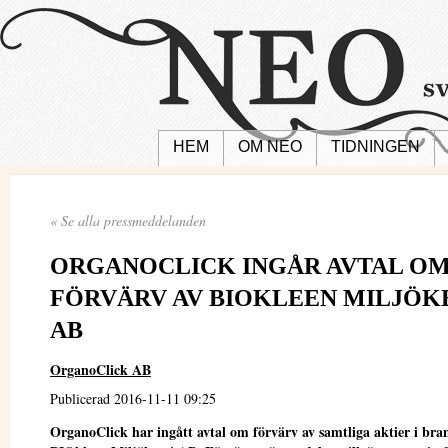
HEM
OM NEO
TIDNINGEN
« Se alla pressmeddelanden
ORGANOCLICK INGÅR AVTAL O
FÖRVÄRV AV BIOKLEEN MILJÖK
AB
OrganoClick AB
Publicerad 2016-11-11 09:25
OrganoClick har ingått avtal om förvärv av samtliga aktier i bra