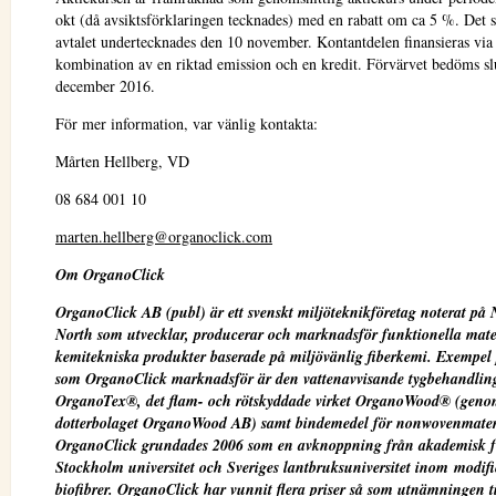
okt (då avsiktsförklaringen tecknades) med en rabatt om ca 5 %. Det sl
avtalet undertecknades den 10 november. Kontantdelen finansieras via
kombination av en riktad emission och en kredit. Förvärvet bedöms sl
december 2016.
För mer information, var vänlig kontakta:
Mårten Hellberg, VD
08 684 001 10
marten.hellberg@organoclick.com
Om OrganoClick
OrganoClick AB (publ) är ett svenskt miljöteknikföretag noterat på 
North som utvecklar, producerar och marknadsför funktionella mate
kemitekniska produkter baserade på miljövänlig fiberkemi. Exempel
som OrganoClick marknadsför är den vattenavvisande tygbehandlin
OrganoTex®, det flam- och rötskyddade virket OrganoWood® (gen
dotterbolaget OrganoWood AB) samt bindemedel för nonwovenmater
OrganoClick grundades 2006 som en avknoppning från akademisk f
Stockholm universitet och Sveriges lantbruksuniversitet inom modifi
biofibrer. OrganoClick har vunnit flera priser så som utnämningen ti