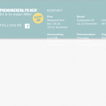
KONTAKT
Ett år för endast 395kr!
Post
Besök
Magasinet Neo
Kungsgatan 60
red
Box 130 28
111 22 Stockholm
08-
FÖLJ OSS PÅ
103 01 Stockholm
Annonsering
Prenumeration
Org
Lars Falk
Pressdata
556
larsfalk@falkmedia.eu
08-799 63 64
070-686 35 35
© 2026 Magasinet Neo