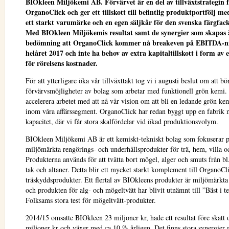
BIOkleen Miljökemi AB. Förvärvet är en del av tillväxtstrategin 
OrganoClick och ger ett tillskott till befintlig produktportfölj me
ett starkt varumärke och en egen säljkår för den svenska färgfac
Med BIOkleen Miljökemis resultat samt de synergier som skapas 
bedömning att OrganoClick kommer nå breakeven på EBITDA-ni
helåret 2017 och inte ha behov av extra kapitaltillskott i form av 
för rörelsens kostnader.
För att ytterligare öka vår tillväxttakt tog vi i augusti beslut om att b
förvärvsmöjligheter av bolag som arbetar med funktionell grön kemi. D
accelerera arbetet med att nå vår vision om att bli en ledande grön ke
inom våra affärssegment. OrganoClick har redan byggt upp en fabrik 
kapacitet, där vi får stora skalfördelar vid ökad produktionsvolym.
BIOkleen Miljökemi AB är ett kemiskt-tekniskt bolag som fokuserar 
miljömärkta rengörings- och underhållsprodukter för trä, hem, villa o
Produkterna används för att tvätta bort mögel, alger och smuts från bl.
tak och altaner. Detta blir ett mycket starkt komplement till OrganoCli
träskyddsprodukter. Ett flertal av BIOkleens produkter är miljömärk
och produkten för alg- och mögeltvätt har blivit utnämnt till ”Bäst i te
Folksams stora test för mögeltvätt-produkter.
2014/15 omsatte BIOkleen 23 miljoner kr, hade ett resultat före skatt
miljoner kr och växer med ca 10 % årligen. Det finns stora synergier