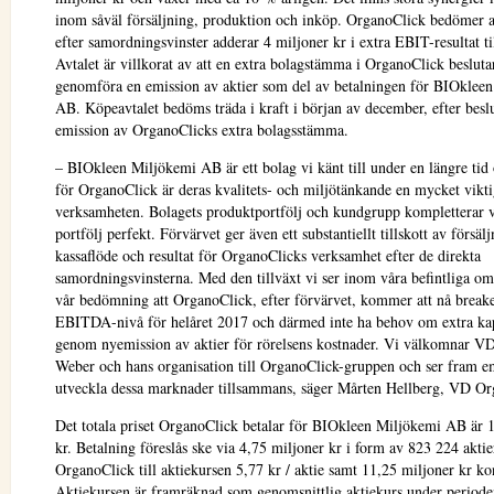
inom såväl försäljning, produktion och inköp. OrganoClick bedömer a
efter samordningsvinster adderar 4 miljoner kr i extra EBIT-resultat t
Avtalet är villkorat av att en extra bolagstämma i OrganoClick besluta
genomföra en emission av aktier som del av betalningen för BIOklee
AB. Köpeavtalet bedöms träda i kraft i början av december, efter bes
emission av OrganoClicks extra bolagsstämma.
– BIOkleen Miljökemi AB är ett bolag vi känt till under en längre tid
för OrganoClick är deras kvalitets- och miljötänkande en mycket vikti
verksamheten. Bolagets produktportfölj och kundgrupp kompletterar 
portfölj perfekt. Förvärvet ger även ett substantiellt tillskott av försälj
kassaflöde och resultat för OrganoClicks verksamhet efter de direkta
samordningsvinsterna. Med den tillväxt vi ser inom våra befintliga om
vår bedömning att OrganoClick, efter förvärvet, kommer att nå break
EBITDA-nivå för helåret 2017 och därmed inte ha behov om extra kapi
genom nyemission av aktier för rörelsens kostnader. Vi välkomnar V
Weber och hans organisation till OrganoClick-gruppen och ser fram em
utveckla dessa marknader tillsammans, säger Mårten Hellberg, VD Or
Det totala priset OrganoClick betalar för BIOkleen Miljökemi AB är 
kr. Betalning föreslås ske via 4,75 miljoner kr i form av 823 224 aktie
OrganoClick till aktiekursen 5,77 kr / aktie samt 11,25 miljoner kr ko
Aktiekursen är framräknad som genomsnittlig aktiekurs under periode