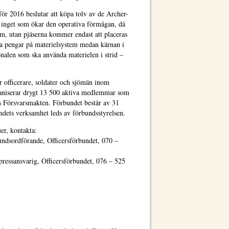
ör 2016 beslutar att köpa tolv av de Archer-
r inget som ökar den operativa förmågan, då
dem, utan pjäserna kommer endast att placeras
ora pengar på materielsystem medan kärnan i
onalen som ska använda materielen i strid –
r officerare, soldater och sjömän inom
aniserar drygt 13 500 aktiva medlemmar som
om Försvarsmakten. Förbundet består av 31
undets verksamhet leds av förbundsstyrelsen.
er, kontakta:
bundsordförande, Officersförbundet, 070 –
pressansvarig, Officersförbundet, 076 – 525