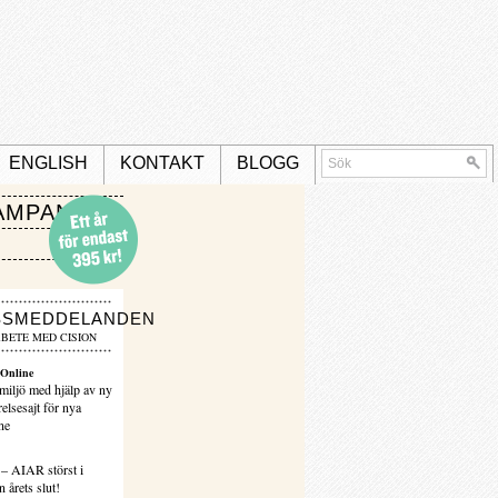
ENGLISH
KONTAKT
BLOGG
AMPANJ
SSMEDDELANDEN
BETE MED CISION
Online
miljö med hjälp av ny
elsesajt för nya
ne
 – AIAR störst i
 årets slut!