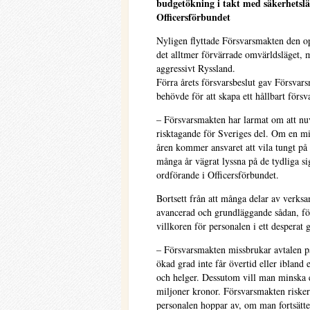
budgetökning i takt med säkerhetsläg
Officersförbundet
Nyligen flyttade Försvarsmakten den ope
det alltmer förvärrade omvärldsläget, me
aggressivt Ryssland.
Förra årets försvarsbeslut gav Försvar
behövde för att skapa ett hållbart försva
– Försvarsmakten har larmat om att nuva
risktagande för Sveriges del. Om en mi
åren kommer ansvaret att vila tungt på 
många år vägrat lyssna på de tydliga si
ordförande i Officersförbundet.
Bortsett från att många delar av verksa
avancerad och grundläggande sådan, fö
villkoren för personalen i ett desperat 
– Försvarsmakten missbrukar avtalen på 
ökad grad inte får övertid eller ibland e
och helger. Dessutom vill man minska e
miljoner kronor. Försvarsmakten riskera
personalen hoppar av, om man fortsätter