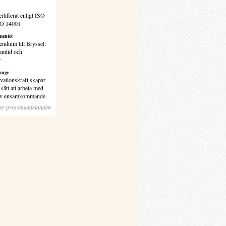
rtifierat enligt ISO
SO 14001
entet
endium till Bryssel:
amtid och
r
ange
vationskraft skapar
sätt att arbeta med
 av ensamkommande
ler pressmeddelanden