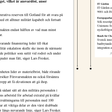
et, vilket är ansvarslöst, anser
IT Gården
IT Gården ce
9001 och I
rativa reserven till Gotland för att svara på
Europaparlam
d ett alltmer militärt kapabelt och fortsatt
Sök resestip
Unionens fr
smakten endast hälften av vad man minst
nyckelfrågo
r.
Reach for Ch
Svensk inno
rande finansiering leder till ökat
banbrytande 
integration
litär eskalation skulle ske inom de närmaste
de politiker som suttit vid rodret och under
f
gnaler man fått, säger Lars Fresker,
mheten lider av materielbrist, både rörande
rsöker Försvarsmakten nu också försämra
grepp att få ekvationen att gå ihop.
sådant sätt att den militära personalen i
ns arbetstid för arbetad extratid på kvällar
rsättningarna till personalen med 100
r att viktiga delar av den värst drabbade
 längs nuvarande linje, säger Lars Fresker.