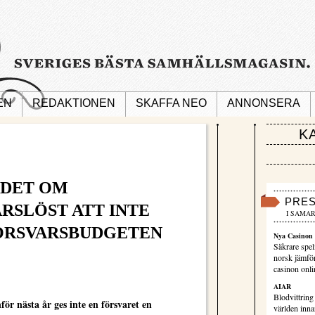
EN
REDAKTIONEN
SKAFFA NEO
ANNONSERA
K
NDET OM
PRE
RSLÖST ATT INTE
I SAMAR
ÖRSVARSBUDGETEN
Nya Casinon 
Säkrare spel
norsk jämför
casinon onli
AIAR
Blodvittring
ör nästa år ges inte en försvaret en
världen innan