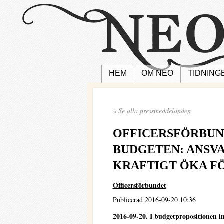
HEM
OM NEO
TIDNING
« Se alla pressmeddelanden
OFFICERSFÖRBU
BUDGETEN: ANSVA
KRAFTIGT ÖKA F
Officersförbundet
Publicerad 2016-09-20 10:36
2016-09-20. I budgetpropositionen inf