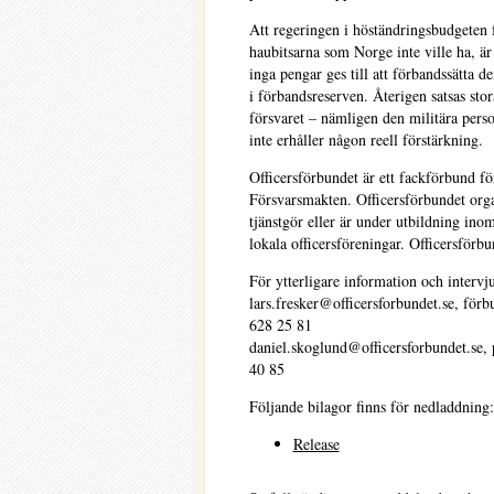
Att regeringen i höständringsbudgeten f
haubitsarna som Norge inte ville ha, ä
inga pengar ges till att förbandssätta 
i förbandsreserven. Återigen satsas st
försvaret – nämligen den militära pers
inte erhåller någon reell förstärkning.
Officersförbundet är ett fackförbund fö
Försvarsmakten. Officersförbundet org
tjänstgör eller är under utbildning in
lokala officersföreningar. Officersförb
För ytterligare information och intervju
lars.fresker@officersforbundet.se, för
628 25 81
daniel.skoglund@officersforbundet.se, 
40 85
Följande bilagor finns för nedladdning:
Release