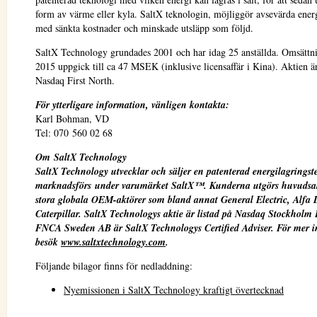
form av värme eller kyla. SaltX teknologin, möjliggör avsevärda ener
med sänkta kostnader och minskade utsläpp som följd.
SaltX Technology grundades 2001 och har idag 25 anställda. Omsättn
2015 uppgick till ca 47 MSEK (inklusive licensaffär i Kina). Aktien är
Nasdaq First North.
För ytterligare information, vänligen kontakta:
Karl Bohman, VD
Tel: 070 560 02 68
Om
SaltX Technology
SaltX Technology
utvecklar och säljer en patenterad energilagrings
marknadsförs
under varumärket SaltX™. Kunderna utgörs huvudsa
stora globala OEM-aktörer som bland annat General Electric, Alfa 
Caterpillar. SaltX Technologys aktie är listad på Nasdaq Stockholm 
FNCA Sweden AB är SaltX Technologys Certified Adviser.
För mer i
besök
www.saltxtechnology.com
.
Följande bilagor finns för nedladdning:
Nyemissionen i SaltX Technology kraftigt övertecknad