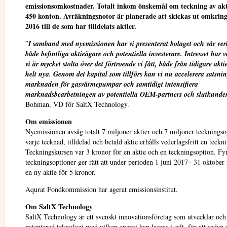
emissionsomkostnader. Totalt inkom önskemål om teckning av akt
450 konton. Avräkningsnotor är planerade att skickas ut omkring
2016 till de som har tilldelats aktier.
”
I samband med nyemissionen har vi presenterat bolaget och vår ve
både befintliga aktieägare och potentiella investerare. Intresset har v
vi är mycket stolta över det förtroende vi fått, både från tidigare akt
helt nya.
Genom det kapital som tillförs kan vi nu
accelerera satsni
marknaden för gasvärmepumpar och samtidigt intensifiera
marknadsbearbetningen av potentiella OEM-partners och slutkunde
Bohman, VD för SaltX Technology.
Om emissionen
Nyemissionen avsåg totalt 7 miljoner aktier och 7 miljoner teckningso
varje tecknad, tilldelad och betald aktie erhålls vederlagsfritt en teckn
Teckningskursen var 3 kronor för en aktie och en teckningsoption. Fy
teckningsoptioner ger rätt att under perioden 1 juni 2017– 31 oktober
en ny aktie för 5 kronor.
Aqurat Fondkommission har agerat emissionsinstitut.
Om SaltX Technology
SaltX Technology är ett svenskt innovationsföretag som utvecklar och 
patenterad teknologi med vilken energi kan lagras i salt, för att sedan 