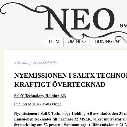
HEM
OM NEO
TIDNINGEN
« Se alla pressmeddelanden
NYEMISSIONEN I SALTX TECHN
KRAFTIGT ÖVERTECKNAD
SaltX Technology Holding AB
Publicerad 2016-06-03 08:22
Nyemissionen i SaltX Technology Holding AB avslutades den 31 m
Emissionen tecknades till närmare 32 MSEK, vilket motsvarar en
överteckning om 52 procent. Sammantaget tillför emissionen 21