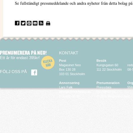
Se fullständigt pressmeddelande och andra nyheter från detta bolag p
KONTAKT
Ett år för endast 395kr!
Post
Besök
Magasinet Neo
Kungsgatan 60
red
Box 130 28
111 22 Stockholm
08-
FÖLJ OSS PÅ
103 01 Stockholm
Annonsering
Prenumeration
Org
Lars Falk
Pressdata
556
larsfalk@falkmedia.eu
08-799 63 64
070-686 35 35
© 2026 Magasinet Neo