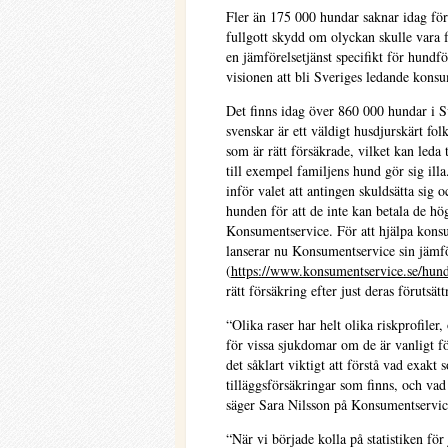
Fler än 175 000 hundar saknar idag förs
fullgott skydd om olyckan skulle vara
en jämförelsetjänst specifikt för hundfö
visionen att bli Sveriges ledande konsu
Det finns idag över 860 000 hundar i Sv
svenskar är ett väldigt husdjurskärt fol
som är rätt försäkrade, vilket kan leda
till exempel familjens hund gör sig illa
inför valet att antingen skuldsätta sig o
hunden för att de inte kan betala de h
Konsumentservice. För att hjälpa konsu
lanserar nu Konsumentservice sin jämfö
(
https://www.konsumentservice.se/hund
rätt försäkring efter just deras förutsät
“Olika raser har helt olika riskprofiler,
för vissa sjukdomar om de är vanligt f
det såklart viktigt att förstå vad exakt
tilläggsförsäkringar som finns, och vad 
säger Sara Nilsson på Konsumentservic
“När vi började kolla på statistiken för 