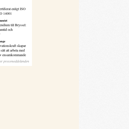
rtifierat enligt ISO
SO 14001
entet
endium till Bryssel:
amtid och
r
ange
vationskraft skapar
sätt att arbeta med
 av ensamkommande
ler pressmeddelanden