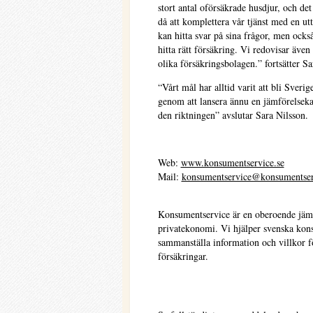
stort antal oförsäkrade husdjur, och d
då att komplettera vår tjänst med en u
kan hitta svar på sina frågor, men ocks
hitta rätt försäkring. Vi redovisar även
olika försäkringsbolagen.” fortsätter Sa
“Vårt mål har alltid varit att bli Sver
genom att lansera ännu en jämförelsekat
den riktningen” avslutar Sara Nilsson.
Web:
www.konsumentservice.se
Mail:
konsumentservice@konsumentser
Konsumentservice är en oberoende jämf
privatekonomi. Vi hjälper svenska kons
sammanställa information och villkor fö
försäkringar.