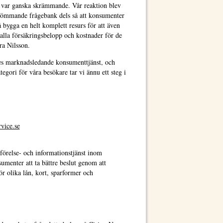
et var ganska skrämmande. Vår reaktion blev
ttömmande frågebank dels så att konsumenter
å bygga en helt komplett resurs för att även
 alla försäkringsbelopp och kostnader för de
ra Nilsson.
iges marknadsledande konsumenttjänst, och
egori för våra besökare tar vi ännu ett steg i
vice.se
örelse- och informationstjänst inom
umenter att ta bättre beslut genom att
r olika lån, kort, sparformer och