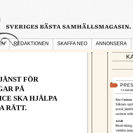
EN
REDAKTIONEN
SKAFFA NEO
ANNONSERA
K
JÄNST FÖR
PRE
GAR PÅ
I SAMAR
CE SKA HJÄLPA
Nya Casinon 
Säkrare spel
A RÄTT.
norsk jämför
casinon onli
AIAR
Blodvittring
världen innan