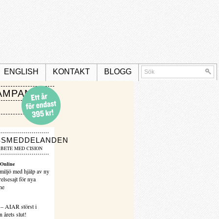
ENGLISH
KONTAKT
BLOGG
AMPANJ
SSMEDDELANDEN
BETE MED CISION
Online
miljö med hjälp av ny
elsesajt för nya
ne
 – AIAR störst i
 årets slut!