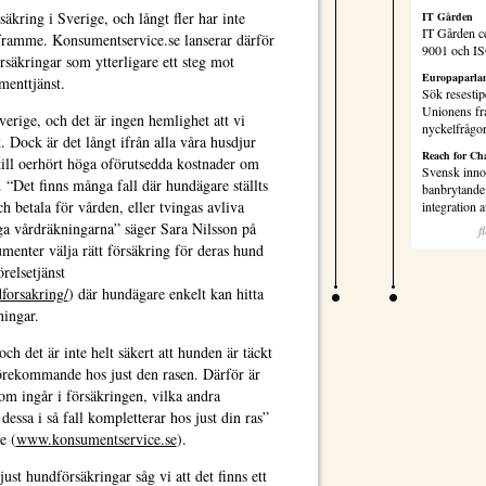
äkring i Sverige, och långt fler har inte
IT Gården
IT Gården ce
 framme. Konsumentservice.se lanserar därför
9001 och I
rsäkringar som ytterligare ett steg mot
Europaparlam
menttjänst.
Sök resestip
Unionens fr
erige, och det är ingen hemlighet att vi
nyckelfrågo
k. Dock är det långt ifrån alla våra husdjur
Reach for Ch
 till oerhört höga oförutsedda kostnader om
Svensk inno
. “Det finns många fall där hundägare ställts
banbrytande 
ch betala för vården, eller tvingas avliva
integration
öga vårdräkningarna” säger Sara Nilsson på
f
menter välja rätt försäkring för deras hund
relsetjänst
forsakring/
) där hundägare enkelt kan hitta
tningar.
 och det är inte helt säkert att hunden är täckt
örekommande hos just den rasen. Därför är
 som ingår i försäkringen, vilka andra
dessa i så fall kompletterar hos just din ras”
e (
www.konsumentservice.se
).
just hundförsäkringar såg vi att det finns ett