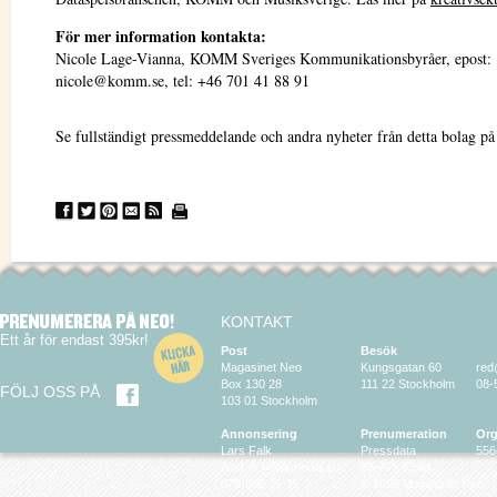
För mer information kontakta:
Nicole Lage-Vianna, KOMM Sveriges Kommunikationsbyråer, epost:
nicole@komm.se, tel: +46 701 41 88 91
Se fullständigt pressmeddelande och andra nyheter från detta bolag p
KONTAKT
Ett år för endast 395kr!
Post
Besök
Magasinet Neo
Kungsgatan 60
red
Box 130 28
111 22 Stockholm
08-
FÖLJ OSS PÅ
103 01 Stockholm
Annonsering
Prenumeration
Org
Lars Falk
Pressdata
556
larsfalk@falkmedia.eu
08-799 63 64
070-686 35 35
© 2026 Magasinet Neo