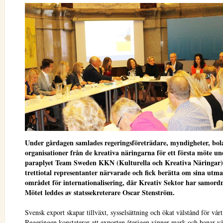
Under gårdagen samlades regeringsföreträdare, myndigheter, bol
organisationer från de kreativa näringarna för ett första möte un
paraplyet Team Sweden KKN (Kulturella och Kreativa Näringar)
trettiotal representanter närvarade och fick berätta om sina ut
området för internationalisering, där Kreativ Sektor har samord
Mötet leddes av statssekreterare Oscar Stenström.
Svensk export skapar tillväxt, sysselsättning och ökat välstånd för vårt
Regeringen konstaterar att exporten återigen vinner mark och banar v