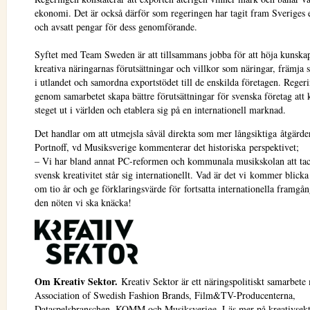
ekonomi. Det är också därför som regeringen har tagit fram Sveriges e
och avsatt pengar för dess genomförande.
Syftet med Team Sweden är att tillsammans jobba för att höja kunsk
kreativa näringarnas förutsättningar och villkor som näringar, främja 
i utlandet och samordna exportstödet till de enskilda företagen. Rege
genom samarbetet skapa bättre förutsättningar för svenska företag att 
steget ut i världen och etablera sig på en internationell marknad.
Det handlar om att utmejsla såväl direkta som mer långsiktiga åtgärde
Portnoff, vd Musiksverige kommenterar det historiska perspektivet;
– Vi har bland annat PC-reformen och kommunala musikskolan att tac
svensk kreativitet står sig internationellt. Vad är det vi kommer blicka
om tio år och ge förklaringsvärde för fortsatta internationella framgå
den nöten vi ska knäcka!
Om Kreativ Sektor.
Kreativ Sektor är ett näringspolitiskt samarbete
Association of Swedish Fashion Brands, Film&TV-Producenterna,
Dataspelsbranschen, KOMM och Musiksverige. Läs mer på
kreativsekt