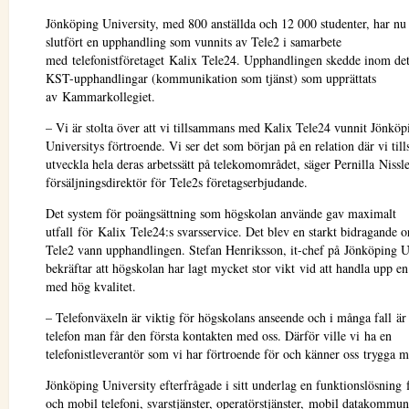
Jönköping University, med 800 anställda och 12 000 studenter, har nu
slutfört en upphandling som vunnits av Tele2 i samarbete
med telefonistföretaget Kalix Tele24. Upphandlingen skedde inom det
KST-upphandlingar (kommunikation som tjänst) som upprättats
av Kammarkollegiet.
– Vi är stolta över att vi tillsammans med Kalix Tele24 vunnit Jönköp
Universitys förtroende. Vi ser det som början på en relation där vi ti
utveckla hela deras arbetssätt på telekomområdet, säger Pernilla Nissle
försäljningsdirektör för Tele2s företagserbjudande.
Det system för poängsättning som högskolan använde gav maximalt
utfall för Kalix Tele24:s svarsservice. Det blev en starkt bidragande or
Tele2 vann upphandlingen. Stefan Henriksson, it-chef på Jönköping U
bekräftar att högskolan har lagt mycket stor vikt vid att handla upp en
med hög kvalitet.
– Telefonväxeln är viktig för högskolans anseende och i många fall är 
telefon man får den första kontakten med oss. Därför ville vi ha en
telefonistleverantör som vi har förtroende för och känner oss trygga m
Jönköping University efterfrågade i sitt underlag en funktionslösning 
och mobil telefoni, svarstjänster, operatörstjänster, mobil datakommun