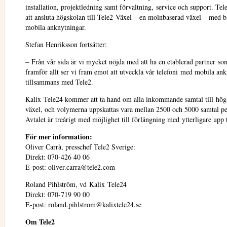
installation, projektledning samt förvaltning, service och support. T
att ansluta högskolan till Tele2 Växel – en molnbaserad växel – med b
mobila anknytningar.
Stefan Henriksson fortsätter:
– Från vår sida är vi mycket nöjda med att ha en etablerad partner s
framför allt ser vi fram emot att utveckla vår telefoni med mobila an
tillsammans med Tele2.
Kalix Tele24 kommer att ta hand om alla inkommande samtal till hög
växel, och volymerna uppskattas vara mellan 2500 och 5000 samtal p
Avtalet är treårigt med möjlighet till förlängning med ytterligare upp ti
För mer information:
Oliver Carrà, presschef Tele2 Sverige:
Direkt: 070-426 40 06
E-post: oliver.carra@tele2.com
Roland Pihlström, vd Kalix Tele24
Direkt: 070-719 90 00
E-post: roland.pihlstrom@kalixtele24.se
Om Tele2