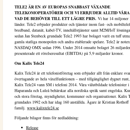
TELE2 ÄR EN AV EUROPAS SNABBAST VÄXANDE
TELEKOMOPERATÖRER OCH VI ERBJUDER ALLTID VÅR
VAD DE BEHÖVER TILL ETT LÄGRE PRIS
.
Vi har 14 miljoner 
länder. Tele2 erbjuder produkter och tjänster inom fast- och mobiltele
bredband, datanät, kabel-TV, innehållstjänster samt M2M/IoT lösning
sedan Jan Stenbeck grundade Tele2 1993 har bolaget varit en tuff utma
gamla statliga monopolen och andra etablerade spelare. Tele2 är noter
NASDAQ OMX sedan 1996. Under 2014 omsatte bolaget 26 miljarder
presenterade ett rörelseresultat (EBITDA) på 5,9 miljarder kronor.
Om Kalix Tele24
Kalix Tele24 är ett telefonistföretag som erbjuder allt från enklare svars
övertagande av hela växelfunktionen – med tillgänglighet dygnet runt,
Kalix Tele24 vann SM i telefoni 2014. Våra välutbildade telefonister i
Haparanda och Luleå behärskar alla nordiska språk samt engelska. Ku
och stora företag, myndigheter, kommuner och organisationer. Kalix 
grundades 1992 och har idag 160 anställda. Ägare är Kristian Rothoff
familj.
www.kalixtele24.se
Följande bilagor finns för nedladdning:
Release