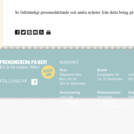
Se fullständigt pressmeddelande och andra nyheter från detta bolag p
KONTAKT
Ett år för endast 395kr!
Post
Besök
Magasinet Neo
Kungsgatan 60
red
Box 130 28
111 22 Stockholm
08-
FÖLJ OSS PÅ
103 01 Stockholm
Annonsering
Prenumeration
Org
Lars Falk
Pressdata
556
larsfalk@falkmedia.eu
08-799 63 64
070-686 35 35
© 2026 Magasinet Neo