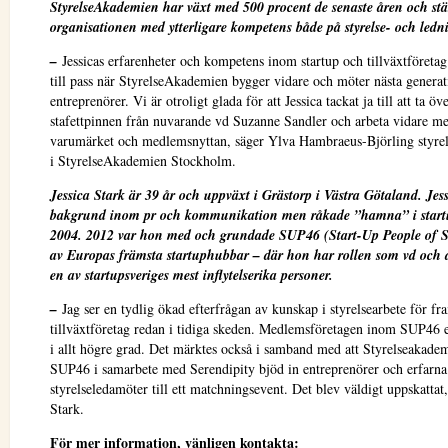
StyrelseAkademien har växt med 500 procent de senaste åren och st
organisationen med ytterligare kompetens både på styrelse- och led
–
Jessicas erfarenheter och kompetens inom startup och tillväxtföret
till pass när StyrelseAkademien bygger vidare och möter nästa generat
entreprenörer. Vi är otroligt glada för att Jessica tackat ja till att ta öv
stafettpinnen från nuvarande vd Suzanne Sandler och arbeta vidare med
varumärket och medlemsnyttan, säger Ylva Hambraeus-Björling styre
i StyrelseAkademien Stockholm.
Jessica Stark är 39 år och uppväxt i Grästorp i Västra Götaland. Jes
bakgrund inom pr och kommunikation men råkade ”hamna” i start
2004. 2012 var hon med och grundade SUP46 (Start-Up People of 
av Europas främsta startuphubbar – där hon har rollen som vd och
en av startupsveriges mest inflytelserika personer.
–
Jag ser en tydlig ökad efterfrågan av kunskap i styrelsearbete för fr
tillväxtföretag redan i tidiga skeden. Medlemsföretagen inom SUP46 e
i allt högre grad. Det märktes också i samband med att Styrelseakade
SUP46 i samarbete med Serendipity bjöd in entreprenörer och erfarna
styrelseledamöter till ett matchningsevent. Det blev väldigt uppskattat,
Stark.
För mer information, vänligen kontakta: