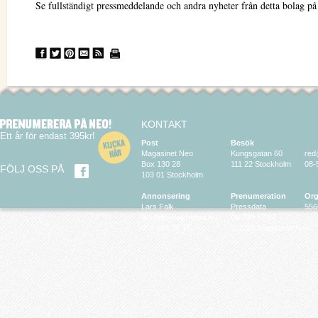
Se fullständigt pressmeddelande och andra nyheter från detta bolag p
KONTAKT
Ett år för endast 395kr!
Post
Besök
Magasinet Neo
Kungsgatan 60
red
Box 130 28
111 22 Stockholm
08-
FÖLJ OSS PÅ
103 01 Stockholm
Annonsering
Prenumeration
Org
Lars Falk
Pressdata
556
larsfalk@falkmedia.eu
08-799 63 64
070-686 35 35
© 2026 Magasinet Neo