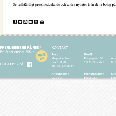
Se fullständigt pressmeddelande och andra nyheter från detta bolag p
KONTAKT
Ett år för endast 395kr!
Post
Besök
Magasinet Neo
Kungsgatan 60
red
Box 130 28
111 22 Stockholm
08-
FÖLJ OSS PÅ
103 01 Stockholm
Annonsering
Prenumeration
Org
Lars Falk
Pressdata
556
larsfalk@falkmedia.eu
08-799 63 64
070-686 35 35
© 2026 Magasinet Neo