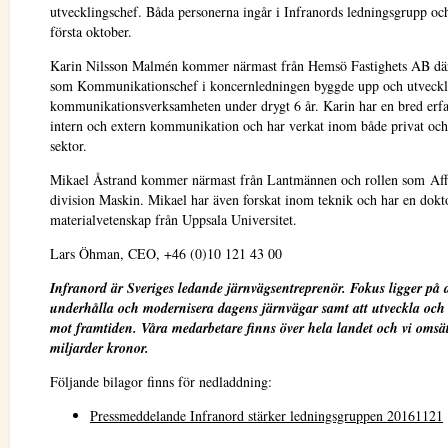
utvecklingschef. Båda personerna ingår i Infranords ledningsgrupp oc
första oktober.
Karin Nilsson Malmén kommer närmast från Hemsö Fastighets AB där
som Kommunikationschef i koncernledningen byggde upp och utveck
kommunikationsverksamheten under drygt 6 år. Karin har en bred erf
intern och extern kommunikation och har verkat inom både privat och 
sektor.
Mikael Åstrand kommer närmast från Lantmännen och rollen som Aff
division Maskin. Mikael har även forskat inom teknik och har en dok
materialvetenskap från Uppsala Universitet.
Lars Öhman, CEO, +46 (0)10 121 43 00
Infranord är Sveriges ledande järnvägsentreprenör. Fokus ligger på a
underhålla och modernisera dagens järnvägar samt att utveckla och
mot framtiden. Våra medarbetare finns över hela landet och vi omsät
miljarder kronor.
Följande bilagor finns för nedladdning:
Pressmeddelande Infranord stärker ledningsgruppen 20161121