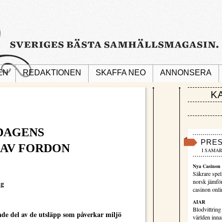
EN
REDAKTIONEN
SKAFFA NEO
ANNONSERA
K
 DAGENS
PRE
AV FORDON
I SAMAR
Nya Casinon 
Säkrare spel
norsk jämför
ng
casinon onli
AIAR
Blodvittring
nde del av de utsläpp som påverkar miljö
världen innan