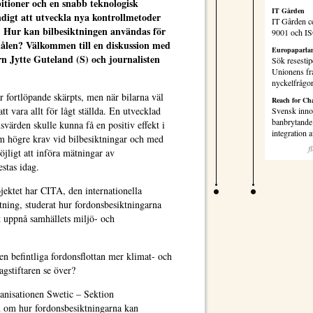
itioner och en snabb teknologisk
IT Gården
ndigt att utveckla nya kontrollmetoder
IT Gården ce
p. Hur kan bilbesiktningen användas för
9001 och I
målen? Välkommen till en diskussion med
Europaparlam
 Jytte Guteland (S) och journalisten
Sök resestip
Unionens fr
nyckelfrågo
r fortlöpande skärpts, men när bilarna väl
Reach for Ch
att vara allt för lågt ställda. En utvecklad
Svensk inno
banbrytande 
svärden skulle kunna få en positiv effekt i
integration
 högre krav vid bilbesiktningar och med
f
jligt att införa mätningar av
stas idag.
ektet har CITA, den internationella
tning, studerat hur fordonsbesiktningarna
t uppnå samhällets miljö- och
den befintliga fordonsflottan mer klimat- och
gstiftaren se över?
anisationen Swetic – Sektion
m om hur fordonsbesiktningarna kan