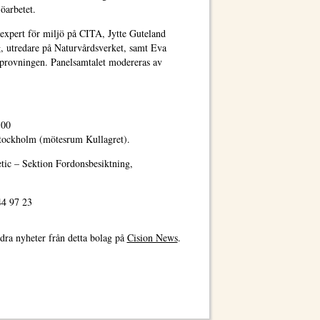
jöarbetet.
yexpert för miljö på CITA, Jytte Guteland
, utredare på Naturvårdsverket, samt Eva
lprovningen. Panelsamtalet modereras av
.00
Stockholm (mötesrum Kullagret).
etic – Sektion Fordonsbesiktning,
44 97 23
dra nyheter från detta bolag på
Cision News
.