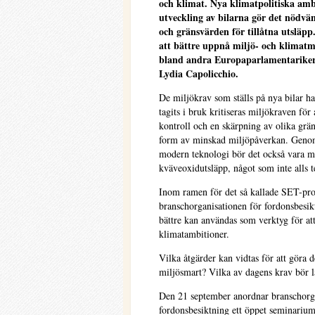
och klimat. Nya klimatpolitiska amb
utveckling av bilarna gör det nödvä
och gränsvärden för tillåtna utsläp
att bättre uppnå miljö- och klimat
bland andra Europaparlamentarikern
Lydia Capolicchio.
De miljökrav som ställs på nya bilar ha
tagits i bruk kritiseras miljökraven för 
kontroll och en skärpning av olika grän
form av minskad miljöpåverkan. Genom
modern teknologi bör det också vara mö
kväveoxidutsläpp, något som inte alls te
Inom ramen för det så kallade SET-proj
branschorganisationen för fordonsbesik
bättre kan användas som verktyg för at
klimatambitioner.
Vilka åtgärder kan vidtas för att göra 
miljösmart? Vilka av dagens krav bör la
Den 21 september anordnar branschorg
fordonsbesiktning ett öppet seminariu