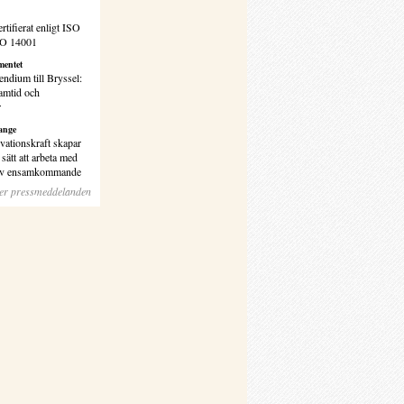
rtifierat enligt ISO
SO 14001
entet
endium till Bryssel:
amtid och
r
ange
vationskraft skapar
sätt att arbeta med
 av ensamkommande
ler pressmeddelanden