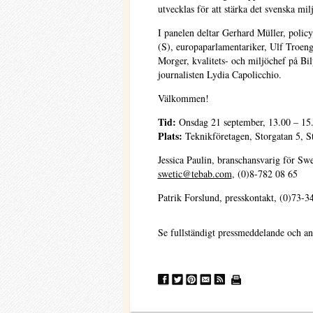
utvecklas för att stärka det svenska mil
I panelen deltar Gerhard Müller, polic
(S), europaparlamentariker, Ulf Troeng
Morger, kvalitets- och miljöchef på Bi
journalisten Lydia Capolicchio.
Välkommen!
Tid:
Onsdag 21 september, 13.00 – 15
Plats:
Teknikföretagen, Storgatan 5, 
Jessica Paulin, branschansvarig för Sw
swetic@tebab.com
, (0)8-782 08 65
Patrik Forslund, presskontakt, (0)73-3
Se fullständigt pressmeddelande och an