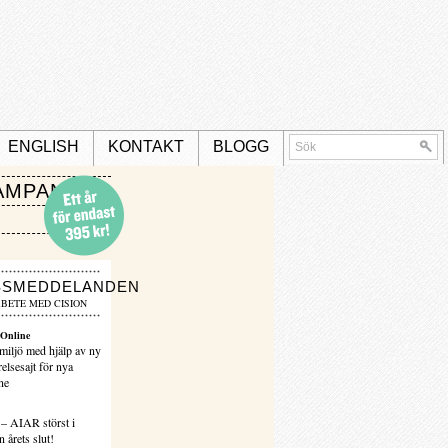
ENGLISH
KONTAKT
BLOGG
AMPANJ
SSMEDDELANDEN
BETE MED CISION
Online
miljö med hjälp av ny
elsesajt för nya
ne
 – AIAR störst i
 årets slut!